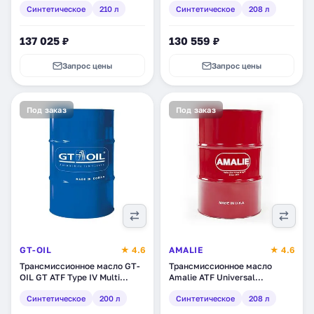
Синтетическое
210 л
Синтетическое
208 л
(FPATF60EV055RD)
137 025 ₽
130 559 ₽
Запрос цены
Запрос цены
Под заказ
Под заказ
GT-OIL
★ 4.6
AMALIE
★ 4.6
Трансмиссионное масло GT-
Трансмиссионное масло
OIL GT ATF Type IV Multi
Amalie ATF Universal
Vehicle, синтетическое, 200 л
Synthetic , синтетическое,
Синтетическое
200 л
Синтетическое
208 л
(8809059408940)
208 л (160-72863-05)