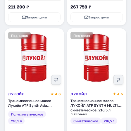
211 200 ₽
267 759 ₽
Запрос цены
Запрос цены
Под заказ
Под заказ
ЛУКОЙЛ
★ 4.6
ЛУКОЙЛ
★ 4.5
Трансмиссионное масло
Трансмиссионное масло
Лукойл ATF Synth Asia,
ЛУКОЙЛ ATF SYNTH MULTI,
полусинтетическое, 216,5 л
синтетическое, 216,5 л
Полусинтетическое
(1517967)
(1562846)
216,5 л
Синтетическое
216,5 л