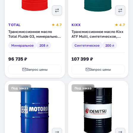
TOTAL
★ 4.7
KIXX
★ 4.7
Трансмиссионное масло
Трансмиссионное масло Kixx
Total Fluide G3, минеральное,
ATF Multi, синтетическое,
208 л (134147)
200 л (L2518D01E1)
Минеральное
208 л
Синтетическое
200 л
96 735 ₽
107 399 ₽
Запрос цены
Запрос цены
Под заказ
Под заказ