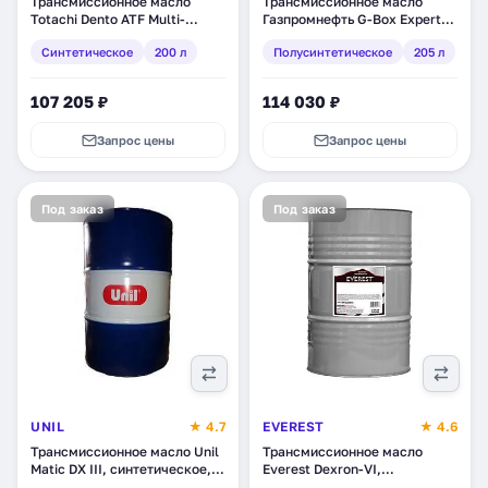
Трансмиссионное масло
Трансмиссионное масло
Totachi Dento ATF Multi-
Газпромнефть G-Box Expert
Vehicle, синтетическое, 200 л
ATF DX III,
Синтетическое
200 л
Полусинтетическое
205 л
(4589904528736)
полусинтетическое, 205 л
(253651814)
107 205 ₽
114 030 ₽
Запрос цены
Запрос цены
Под заказ
Под заказ
UNIL
★ 4.7
EVEREST
★ 4.6
Трансмиссионное масло Unil
Трансмиссионное масло
Matic DX III, синтетическое,
Everest Dexron-VI,
210 л (210038-68)
синтетическое, 208 л