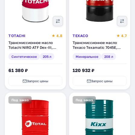
TOTACHI
★ 4.8
TEXACO
★ 4.7
Трансмиссионное масло
Трансмиссионное масло
Totachi NIRO ATF Dex-III,
Texaco Texamatic 7045E,
синтетическое, 205 л
минеральное, 208 л
Синтетическое
205 л
Минеральное
208 л
(4562374697973)
(840254DEE)
61 380 ₽
120 932 ₽
Запрос цены
Запрос цены
Под заказ
Под заказ