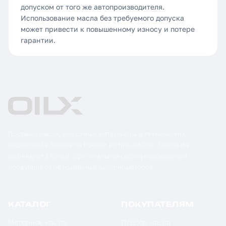
допуском от того же автопроизводителя.
Использование масла без требуемого допуска
может привести к повышенному износу и потере
гарантии.
Поставка масел, смазочных материалов и технических
жидкостей в бочках по России и странам СНГ. Оптом и в
розницу от 1 бочки. Оригинальная сертифицированная
продукция от официальных дистрибьюторов.
КАТАЛОГ
ПОКУПАТЕЛЯМ
Моторное масло
Подбор масла