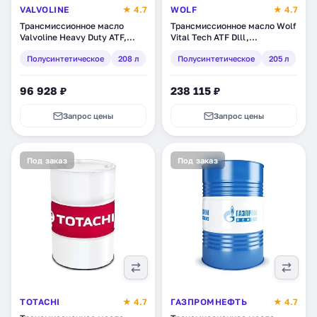
VALVOLINE
★ 4.7
WOLF
★ 4.7
Трансмиссионное масло
Трансмиссионное масло Wolf
Valvoline Heavy Duty ATF,
Vital Tech ATF Dlll,
полусинтетическое, 208 л
полусинтетическое, 205 л
Полусинтетическое
208 л
Полусинтетическое
205 л
(866939)
(8303166)
96 928 ₽
238 115 ₽
Запрос цены
Запрос цены
Под заказ
Под заказ
TOTACHI
★ 4.7
ГАЗПРОМНЕФТЬ
★ 4.7