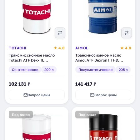
TOTACHI
★ 4.8
AIMOL
★ 4.8
Трансмиссионное масло
Трансмиссионное масло
Totachi ATF Dex-III,
Aimol ATF Dexron III HD,
синтетическое, 200 л
полусинтетическое, 205 л
Синтетическое
200 л
Полусинтетическое
205 л
(4562374691209)
(54711)
102 131 ₽
141 417 ₽
Запрос цены
Запрос цены
Под заказ
Под заказ