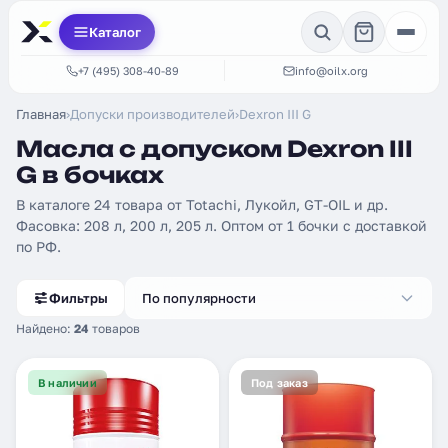
Каталог
+7 (495) 308-40-89
info@oilx.org
Главная
›
Допуски производителей
›
Dexron III G
Масла с допуском Dexron III
G в бочках
В каталоге 24 товара от Totachi, Лукойл, GT-OIL и др.
Фасовка: 208 л, 200 л, 205 л. Оптом от 1 бочки с доставкой
по РФ.
Фильтры
По популярности
Найдено:
24
товаров
В наличии
Под заказ