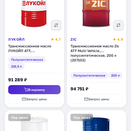
ЛУКОЙЛ
★ 4.7
ZIC
★ 4.9
Трансмиссионное масло
Трансмиссионное масло Zic
ЛУКОЙЛ ATF,
ATF Multi Vehicle,
полусинтетическое, 216,5 л
полусинтетическое, 200 л
Полусинтетическое
(204759)
(207102)
216,5 л
Полусинтетическое
200 л
91 289 ₽
94 751 ₽
В корзину
Запрос цены
Запрос цены
Под заказ
Под заказ