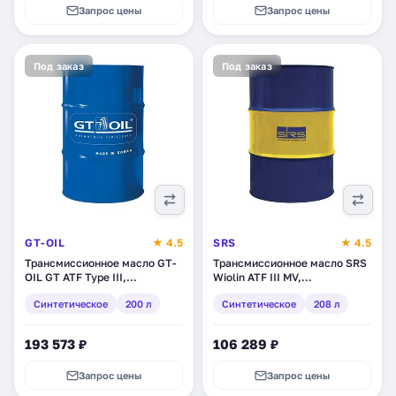
Запрос цены
Запрос цены
Под заказ
Под заказ
GT-OIL
★ 4.5
SRS
★ 4.5
Трансмиссионное масло GT-
Трансмиссионное масло SRS
OIL GT ATF Type III,
Wiolin ATF III MV,
синтетическое, 200 л
синтетическое, 208 л (11713)
Синтетическое
200 л
Синтетическое
208 л
(8809059408209)
193 573 ₽
106 289 ₽
Запрос цены
Запрос цены