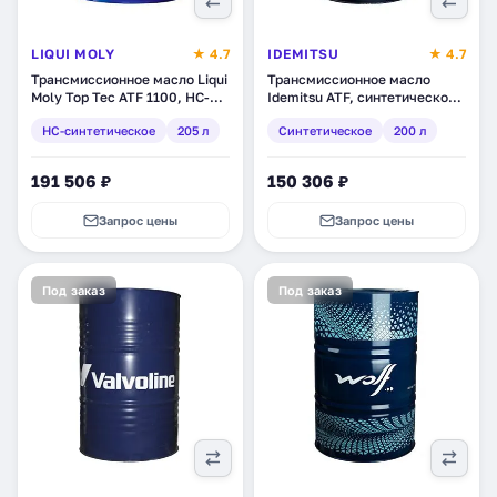
LIQUI MOLY
★ 4.7
IDEMITSU
★ 4.7
Трансмиссионное масло Liqui
Трансмиссионное масло
Moly Top Tec ATF 1100, НС-
Idemitsu ATF, синтетическое,
синтетическое, 205 л (3655)
200 л (30450248-200)
HC-синтетическое
205 л
Синтетическое
200 л
191 506 ₽
150 306 ₽
Запрос цены
Запрос цены
Под заказ
Под заказ