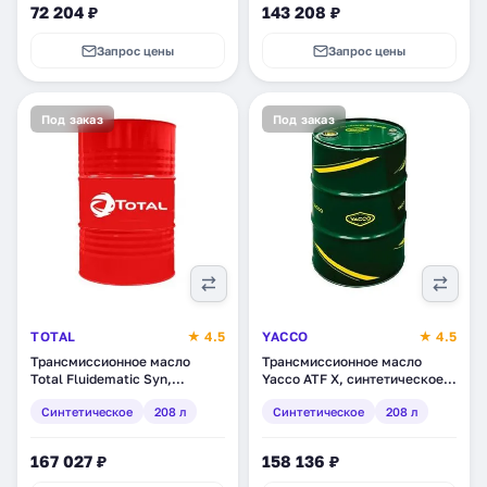
72 204 ₽
143 208 ₽
Запрос цены
Запрос цены
Под заказ
Под заказ
TOTAL
★ 4.5
YACCO
★ 4.5
Трансмиссионное масло
Трансмиссионное масло
Total Fluidematic Syn,
Yacco ATF X, синтетическое,
синтетическое, 208 л
208 л (353606)
Синтетическое
208 л
Синтетическое
208 л
(120790)
167 027 ₽
158 136 ₽