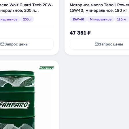
сло Wolf Guard Tech 20W-
Моторное масло Teboil Powe
неральное, 205 л
15W40, минеральное, 180 кг 
неральное
205 л
15W-40
Минеральное
180 кг
47 351 ₽
Запрос цены
Запрос цены