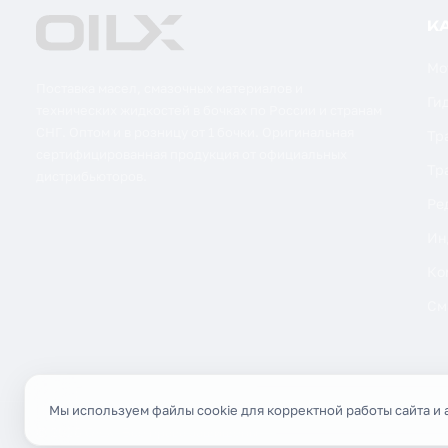
К
Мо
Поставка масел, смазочных материалов и
Ги
технических жидкостей в бочках по России и странам
СНГ. Оптом и в розницу от 1 бочки. Оригинальная
Тр
сертифицированная продукция от официальных
Тр
дистрибьюторов.
Ре
Ин
Ко
См
Мы используем файлы cookie для корректной работы сайта и 
© 2026 OILX. Все права защищены.