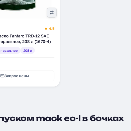
★ 4.5
сло Fanfaro TRD-12 SAE
еральное, 208 л (1670-4)
неральное
208 л
Запрос цены
уском mack eo-l в бочках