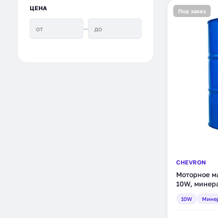
ЦЕНА
Под заказ
—
CHEVRON
Моторное ма
10W, минера
10W
Мине