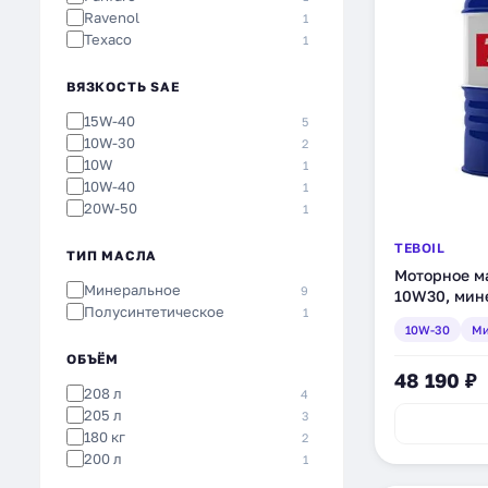
Ravenol
1
Texaco
1
ВЯЗКОСТЬ SAE
15W-40
5
10W-30
2
10W
1
10W-40
1
20W-50
1
TEBOIL
ТИП МАСЛА
Моторное ма
Минеральное
9
10W30, мине
Полусинтетическое
1
10W-30
Ми
ОБЪЁМ
48 190 ₽
208 л
4
205 л
3
180 кг
2
200 л
1