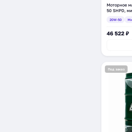
Моторное ма
50 SHPD, ми
(8305535)
20W-50
Ми
46 522 ₽
Под заказ