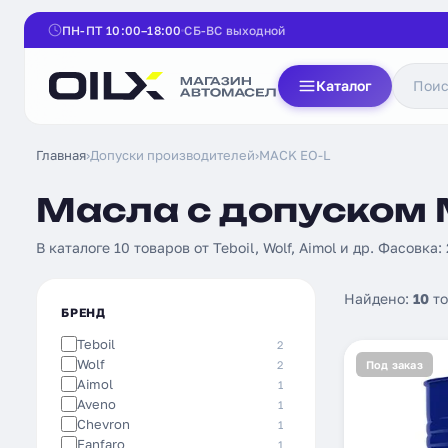
ПН-ПТ 10:00–18:00
СБ-ВС выходной
Каталог
Главная
›
Допуски производителей
›
MACK EO-L
Масла с допуском 
В каталоге 10 товаров от Teboil, Wolf, Aimol и др. Фасовка:
Найдено:
10
то
БРЕНД
Teboil
2
Wolf
2
Под заказ
Aimol
1
Aveno
1
Chevron
1
Fanfaro
1