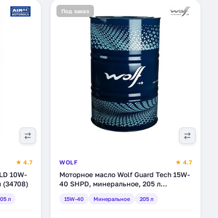
Под заказ
★ 4.7
WOLF
★ 4.7
 LD 10W-
Моторное масло Wolf Guard Tech 15W-
 (34708)
40 SHPD, минеральное, 205 л
(8304330)
05 л
15W-40
Минеральное
205 л