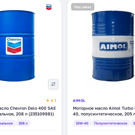
Под заказ
★ 4.7
AIMOL
сло Chevron Delo 400 SAE
Моторное масло Aimol Turbo
льное, 208 л (235109981)
40, полусинтетическое, 205 л
ральное
208 л
10W-40
Полусинтетическое
2