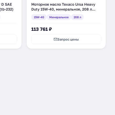
r D SAE
Моторное масло Texaco Ursa Heavy
(tb-232)
Duty 15W-40, минеральное, 208 л
(803180DEE)
15W-40
Минеральное
208 л
113 761 ₽
Запрос цены