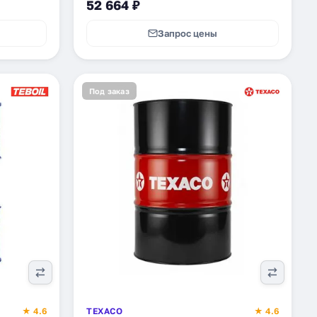
52 664 ₽
Запрос цены
Под заказ
★ 4.6
TEXACO
★ 4.6