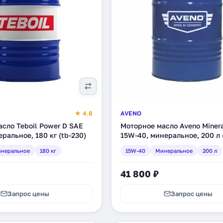
★ 4.8
AVENO
сло Teboil Power D SAE
Моторное масло Aveno Minera
ральное, 180 кг (tb-230)
15W-40, минеральное, 200 л 
200-1)
неральное
180 кг
15W-40
Минеральное
200 л
41 800 ₽
Запрос цены
Запрос цены