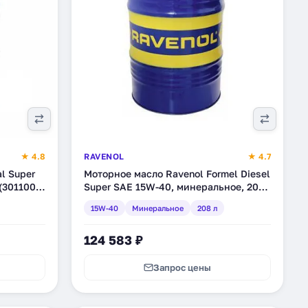
★ 4.8
RAVENOL
★ 4.7
l Super
Моторное масло Ravenol Formel Diesel
(3011003-
Super SAE 15W-40, минеральное, 208
л (1123215-208)
15W-40
Минеральное
208 л
124 583 ₽
Запрос цены