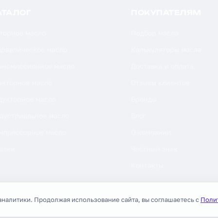
АТАЛОГ
ПОКУПАТЕЛЯМ
торное масло
Подбор масла
дравлическое масло
Калькуляторы масла
ансмиссионное масло
Доставка и оплата
акторное масло
Отзывы клиентов
дукторное масло
Бренды
дустриальное масло
Блог
мпрессорное масло
О компании
азки
Честный знак
Контакты
аналитики. Продолжая использование сайта, вы соглашаетесь с
Поли