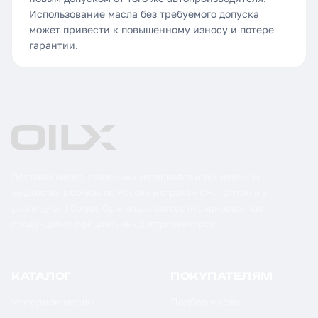
Использование масла без требуемого допуска
может привести к повышенному износу и потере
гарантии.
Поставка масел, смазочных материалов и технических
жидкостей в бочках по России и странам СНГ. Оптом и в
розницу от 1 бочки. Оригинальная сертифицированная
продукция от официальных дистрибьюторов.
КАТАЛОГ
ПОКУПАТЕЛЯМ
Моторное масло
Подбор масла