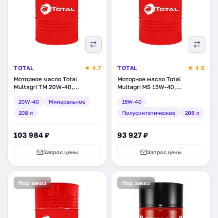
TOTAL
★ 4.7
TOTAL
★ 4.6
Моторное масло Total
Моторное масло Total
Multagri TM 20W-40,
Multagri MS 15W-40,
минеральное, 208 л (112820)
полусинтетическое, 208 л
20W-40
Минеральное
15W-40
(110658)
208 л
Полусинтетическое
208 л
103 984 ₽
93 927 ₽
Запрос цены
Запрос цены
Под заказ
Под заказ