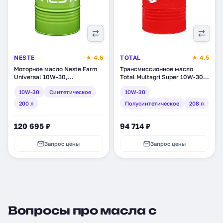
NESTE
★ 4.6
TOTAL
★ 4.5
Моторное масло Neste Farm
Трансмиссионное масло
Universal 10W-30,
Total Multagri Super 10W-30,
синтетическое, 200 л (1861
полусинтетическое, 208 л
10W-30
Синтетическое
10W-30
11)
(111811)
200 л
Полусинтетическое
208 л
120 695 ₽
94 714 ₽
Запрос цены
Запрос цены
Вопросы про масла с