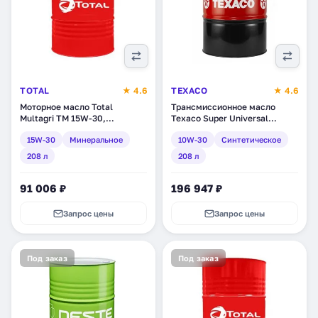
TOTAL
★ 4.6
TEXACO
★ 4.6
Моторное масло Total
Трансмиссионное масло
Multagri TM 15W-30,
Texaco Super Universal
минеральное, 208 л (111640)
Tractor Oil Extra 10W-30,
15W-30
Минеральное
10W-30
Синтетическое
синтетическое, 208 л
(840367DEE)
208 л
208 л
91 006 ₽
196 947 ₽
Запрос цены
Запрос цены
Под заказ
Под заказ