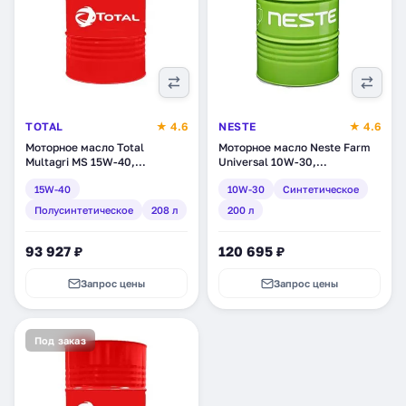
TOTAL
★ 4.6
NESTE
★ 4.6
Моторное масло Total
Моторное масло Neste Farm
Multagri MS 15W-40,
Universal 10W-30,
полусинтетическое, 208 л
синтетическое, 200 л (1861
15W-40
10W-30
Синтетическое
(110658)
11)
Полусинтетическое
208 л
200 л
93 927 ₽
120 695 ₽
Запрос цены
Запрос цены
Под заказ