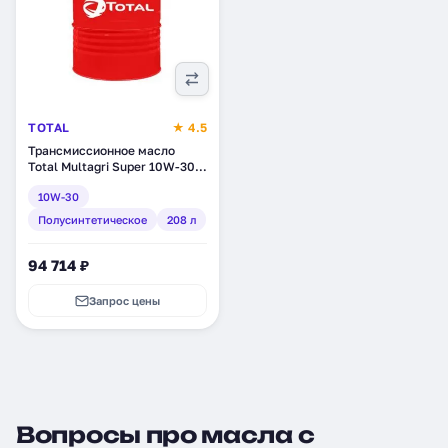
TOTAL
★ 4.5
Трансмиссионное масло
Total Multagri Super 10W-30,
полусинтетическое, 208 л
10W-30
(111811)
Полусинтетическое
208 л
94 714 ₽
Запрос цены
Вопросы про масла с