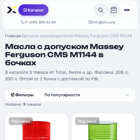
Каталог
+7 (495) 308-40-89
info@oilx.org
Главная
›
Допуски производителей
›
Massey Ferguson CMS M1144
Масла с допуском Massey
Ferguson CMS M1144 в
бочках
В каталоге 3 товара от Total, Neste и др. Фасовка: 208 л,
200 л. Оптом от 1 бочки с доставкой по РФ.
Фильтры
По популярности
Найдено:
3
товаров
Под заказ
Под заказ