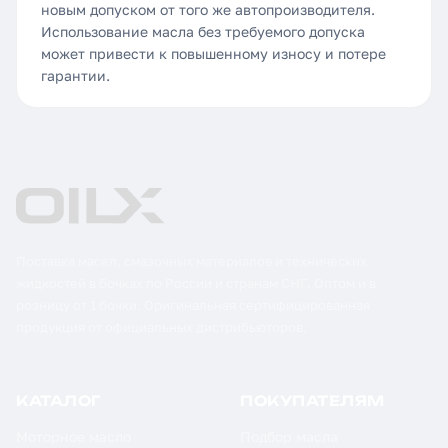
новым допуском от того же автопроизводителя.
Использование масла без требуемого допуска
может привести к повышенному износу и потере
гарантии.
Поставка масел, смазочных материалов и технических
жидкостей в бочках по России и странам СНГ. Оптом и в
розницу от 1 бочки. Оригинальная сертифицированная
продукция от официальных дистрибьюторов.
КАТАЛОГ
ПОКУПАТЕЛЯМ
Моторное масло
Подбор масла