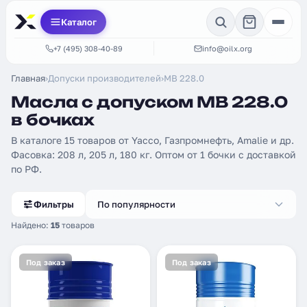
Каталог
+7 (495) 308-40-89
info@oilx.org
Главная
›
Допуски производителей
›
MB 228.0
Масла с допуском MB 228.0
в бочках
В каталоге 15 товаров от Yacco, Газпромнефть, Amalie и др.
Фасовка: 208 л, 205 л, 180 кг. Оптом от 1 бочки с доставкой
по РФ.
Фильтры
По популярности
Найдено:
15
товаров
Под заказ
Под заказ