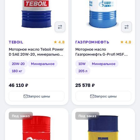
TEBOIL
★ 4.8
ГАЗПРОМНЕФТЬ
★ 4.8
Моторное масло Teboil Power
Моторное масло
D SAE 20W-20, минеральное,
Газпромнефть G-Profi MSF
180 кг (tb-234)
10W, минеральное, 205 л
20W-20
Минеральное
10W
Минеральное
(2389906730)
180 кг
205 л
46 110 ₽
25 578 ₽
Запрос цены
Запрос цены
Под заказ
Под заказ