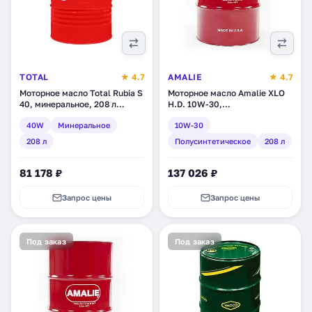
TOTAL
★ 4.7
AMALIE
★ 4.7
Моторное масло Total Rubia S
Моторное масло Amalie XLO
40, минеральное, 208 л
H.D. 10W-30,
(RU110792)
полусинтетическое, 208 л
40W
Минеральное
10W-30
(160-71773-05)
208 л
Полусинтетическое
208 л
81 178 ₽
137 026 ₽
Запрос цены
Запрос цены
Под заказ
Под заказ