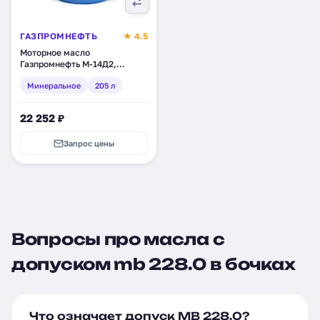
ГАЗПРОМНЕФТЬ
★ 4.5
Моторное масло
Газпромнефть М-14Д2,
минеральное, 205 л
Минеральное
205 л
(2389901276)
22 252 ₽
Запрос цены
Вопросы про масла с
допуском mb 228.0 в бочках
Что означает допуск MB 228.0?