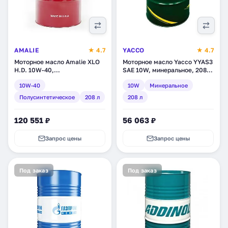
AMALIE
★ 4.7
YACCO
★ 4.7
Моторное масло Amalie XLO
Моторное масло Yacco YYAS3
H.D. 10W-40,
SAE 10W, минеральное, 208 л
полусинтетическое, 208 л
(32206)
10W-40
10W
Минеральное
(160-71783-05)
Полусинтетическое
208 л
208 л
120 551 ₽
56 063 ₽
Запрос цены
Запрос цены
Под заказ
Под заказ