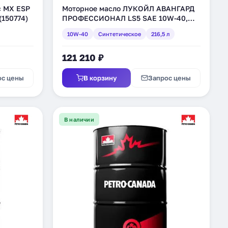
c MX ESP
Моторное масло ЛУКОЙЛ АВАНГАРД
(150774)
ПРОФЕССИОНАЛ LS5 SAE 10W-40,
синтетическое, 216,5 л (3048582)
10W-40
Синтетическое
216,5 л
121 210 ₽
ос цены
В корзину
Запрос цены
В наличии