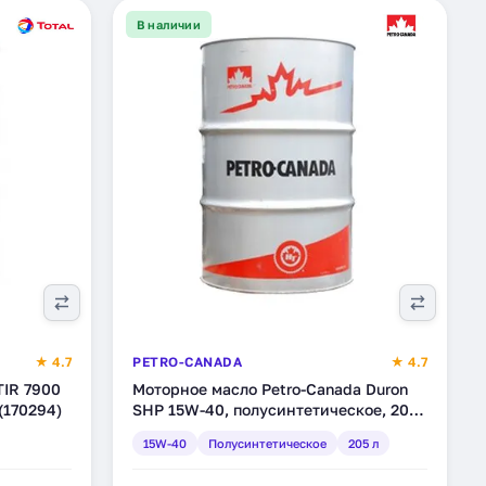
В наличии
★ 4.7
PETRO-CANADA
★ 4.7
TIR 7900
Моторное масло Petro-Canada Duron
(170294)
SHP 15W-40, полусинтетическое, 205
л (DSHP15DRM)
15W-40
Полусинтетическое
205 л