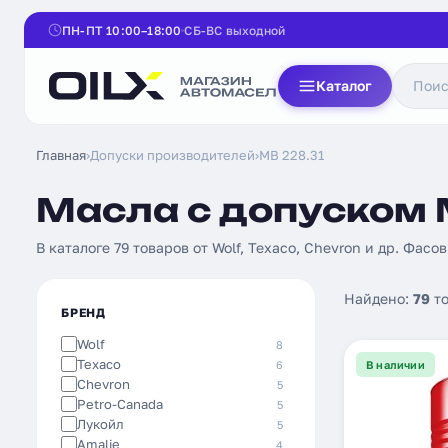
ПН-ПТ 10:00–18:00
СБ-ВС выходной
Каталог
Главная
›
Допуски производителей
›
MB 228.31
Масла с допуском M
В каталоге 79 товаров от Wolf, Texaco, Chevron и др. Фасов
Найдено:
79
то
БРЕНД
Wolf
8
Texaco
6
В наличии
Chevron
5
Petro-Canada
5
Лукойл
5
Amalie
4