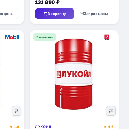
131 890 ₽
ос цены
В корзину
Запрос цены
В наличии
★ 4.6
ЛУКОЙЛ
★ 4.6