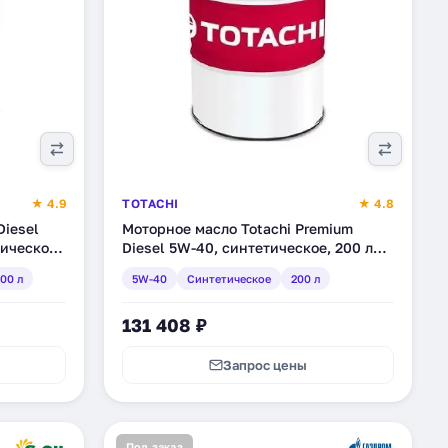
★ 4.9
TOTACHI
★ 4.8
Diesel
Моторное масло Totachi Premium
ическое,
Diesel 5W-40, синтетическое, 200 л
(11722)
00 л
5W-40
Синтетическое
200 л
131 408 ₽
Запрос цены
Под заказ