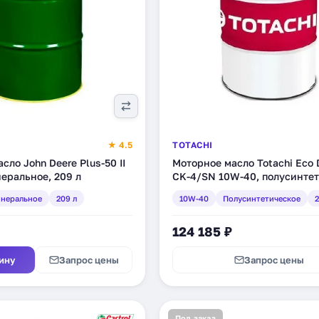
★ 4.5
TOTACHI
сло John Deere Plus-50 II
Моторное масло Totachi Eco 
еральное, 209 л
CK-4/SN 10W-40, полусинтет
200 л (E132Z)
неральное
209 л
10W-40
Полусинтетическое
2
124 185 ₽
ину
Запрос цены
Запрос цены
Под заказ