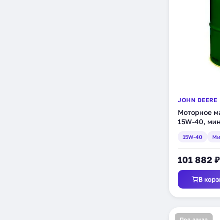
JOHN DEERE
Моторное ма
15W-40, мин
15W-40
Ми
101 882 ₽
В корз
Под заказ