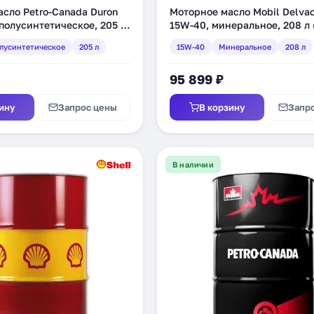
сло Petro-Canada Duron
Моторное масло Mobil Delva
полусинтетическое, 205 л
15W-40, минеральное, 208 л 
)
лусинтетическое
205 л
15W-40
Минеральное
208 л
95 899 ₽
ину
Запрос цены
В корзину
Запр
В наличии