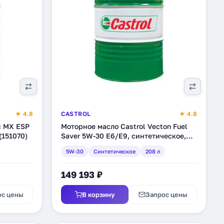
★ 4.8
CASTROL
★ 4.8
c MX ESP
Моторное масло Castrol Vecton Fuel
(151070)
Saver 5W-30 E6/E9, синтетическое,
208 л (157AE9)
5W-30
Синтетическое
208 л
149 193 ₽
ос цены
В корзину
Запрос цены