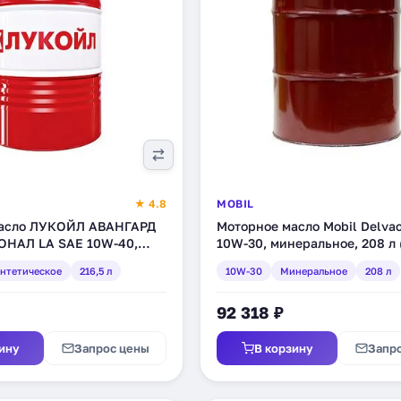
★ 4.8
MOBIL
масло ЛУКОЙЛ АВАНГАРД
Моторное масло Mobil Delva
НАЛ LA SAE 10W-40,
10W-30, минеральное, 208 л 
ое, 216,5 л (1612456
нтетическое
216,5 л
10W-30
Минеральное
208 л
92 318 ₽
ину
Запрос цены
В корзину
Запр