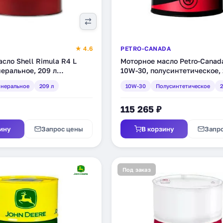
★ 4.6
PETRO-CANADA
сло Shell Rimula R4 L
Моторное масло Petro-Canada
еральное, 209 л
10W-30, полусинтетическое, 
неральное
209 л
10W-30
Полусинтетическое
2
115 265 ₽
ину
Запрос цены
В корзину
Запр
Под заказ