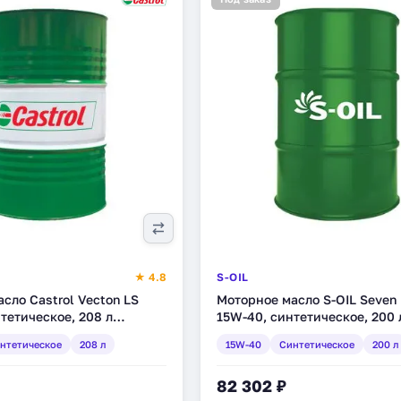
★ 4.8
S-OIL
сло Castrol Vecton LS
Моторное масло S-OIL Seven 
тетическое, 208 л
15W-40, синтетическое, 200 
(CJ15W40_200)
нтетическое
208 л
15W-40
Синтетическое
200 л
82 302 ₽