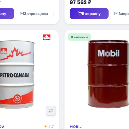
₽
97 562 ₽
ину
Запрос цены
В корзину
Запр
В наличии
DA
★ 4.7
MOBIL