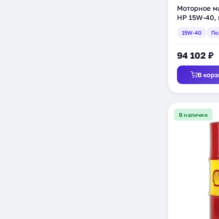
Моторное ма
HP 15W-40, 
(DHP15DRM
15W-40
По
94 102 ₽
В корз
В наличии