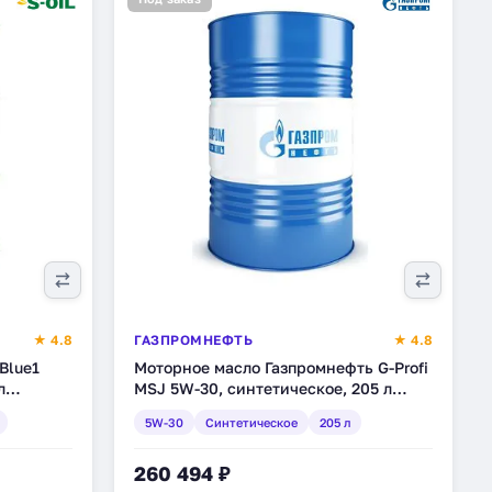
★ 4.8
ГАЗПРОМНЕФТЬ
★ 4.8
Blue1
Моторное масло Газпромнефть G-Profi
л
MSJ 5W-30, синтетическое, 205 л
(253133886)
5W-30
Синтетическое
205 л
260 494 ₽