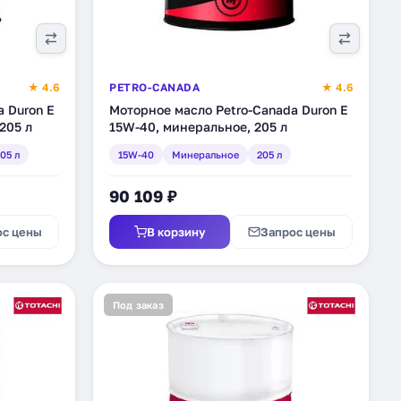
★ 4.6
PETRO-CANADA
★ 4.6
 Duron E
Моторное масло Petro-Canada Duron E
205 л
15W-40, минеральное, 205 л
05 л
15W-40
Минеральное
205 л
90 109 ₽
ос цены
В корзину
Запрос цены
Под заказ