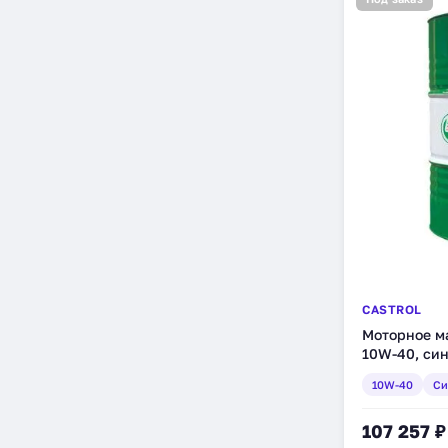
CASTROL
Моторное ма
10W-40, син
(1532A7)
10W-40
Си
107 257 ₽