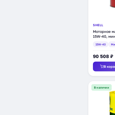
SHELL
Моторное ма
15W-40, мин
(550014313)
15W-40
Ми
90 508 ₽
В корз
В наличии