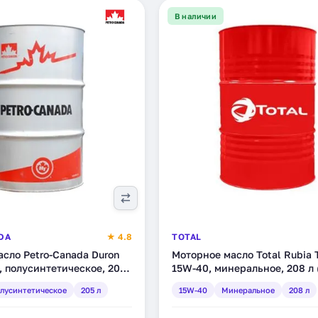
В наличии
DA
★ 4.8
TOTAL
сло Petro-Canada Duron
Моторное масло Total Rubia 
 полусинтетическое, 205
15W-40, минеральное, 208 л 
RM)
лусинтетическое
205 л
15W-40
Минеральное
208 л