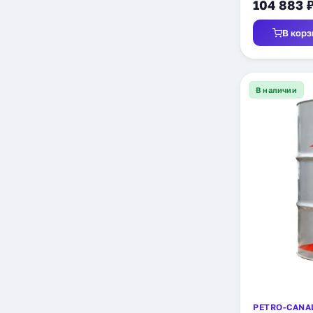
104 883 
В корз
В наличии
PETRO-CANA