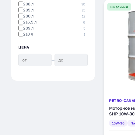
Eurol
1
208 л
30
В наличии
205 л
25
200 л
12
216,5 л
6
209 л
5
210 л
1
ЦЕНА
—
PETRO-CANA
Моторное ма
SHP 10W-30,
л (DSHP13D
10W-30
По