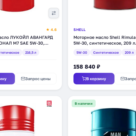
★ 4.6
SHELL
масло ЛУКОЙЛ АВАНГАРД
Моторное масло Shell Rimul
НАЛ М7 SAE 5W-30,
5W-30, синтетическое, 209 л
ое, 216,5 л (3578155)
(550014290)
тетическое
216,5 л
5W-30
Синтетическое
209 л
158 840 ₽
ину
Запрос цены
В корзину
Запр
В наличии