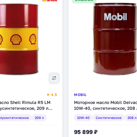
★ 4.5
MOBIL
сло Shell Rimula R5 LM
Моторное масло Mobil Delva
усинтетическое, 209 л
10W-40, синтетическое, 208 
(146489)
лусинтетическое
209 л
10W-40
Синтетическое
208 л
95 899 ₽