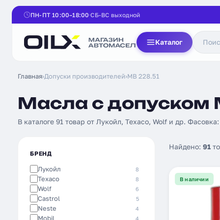
ПН-ПТ 10:00–18:00
СБ-ВС выходной
Каталог
Главная
›
Допуски производителей
›
MB 228.51
Масла с допуском M
В каталоге 91 товар от Лукойл, Texaco, Wolf и др. Фасовка:
Найдено:
91
то
БРЕНД
Лукойл
8
Texaco
8
В наличии
Wolf
6
Castrol
5
Neste
4
Mobil
4