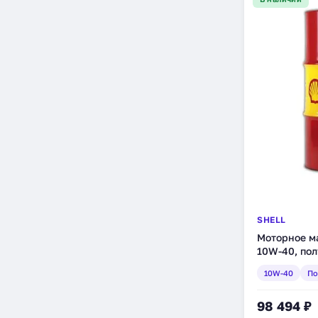
SHELL
Моторное ма
10W-40, пол
(550016823)
10W-40
По
98 494 ₽