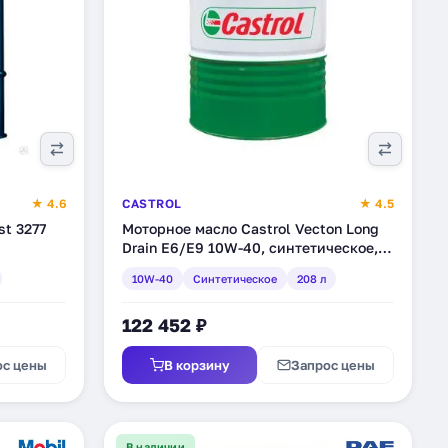
★ 4.6
CASTROL
★ 4.5
t 3277
Моторное масло Castrol Vecton Long
Drain E6/E9 10W-40, синтетическое,
208 л (157AF1)
10W-40
Синтетическое
208 л
122 452 ₽
ос цены
В корзину
Запрос цены
В наличии