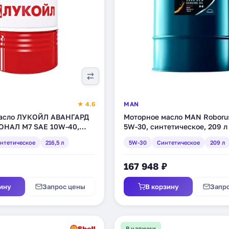
★ 4.6
MAN
масло ЛУКОЙЛ АВАНГАРД
Моторное масло MAN Roborus
НАЛ М7 SAE 10W-40,
5W-30, синтетическое, 209 л
ое, 216,5 л (3578154)
нтетическое
216,5 л
5W-30
Синтетическое
209 л
167 948 ₽
ину
Запрос цены
В корзину
Запр
В наличии