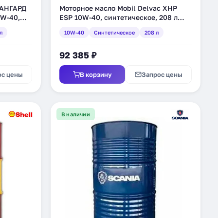
ВАНГАРД
Моторное масло Mobil Delvac XHP
W-40,
ESP 10W-40, синтетическое, 208 л
582)
(152809)
л
10W-40
Синтетическое
208 л
92 385 ₽
ос цены
В корзину
Запрос цены
В наличии