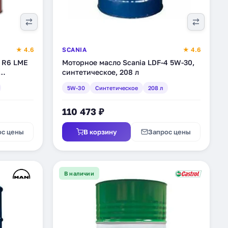
★ 4.6
SCANIA
★ 4.6
a R6 LME
Моторное масло Scania LDF-4 5W-30,
синтетическое, 208 л
5W-30
Синтетическое
208 л
110 473 ₽
ос цены
В корзину
Запрос цены
В наличии