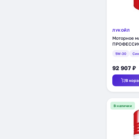
ЛУКОЙЛ
Моторное 
ПРОФЕССИО
синтетическ
5W-30
Син
92 907 ₽
В корз
В наличии