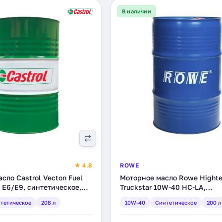
В наличии
★ 4.8
ROWE
сло Castrol Vecton Fuel
Моторное масло Rowe Hight
 E6/E9, синтетическое,
Truckstar 10W-40 HC-LA,
E9)
синтетическое, 200 л
тетическое
208 л
10W-40
Синтетическое
200 л