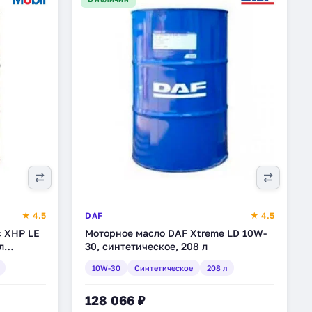
★ 4.5
DAF
★ 4.5
c XHP LE
Моторное масло DAF Xtreme LD 10W-
л
30, синтетическое, 208 л
10W-30
Синтетическое
208 л
128 066 ₽