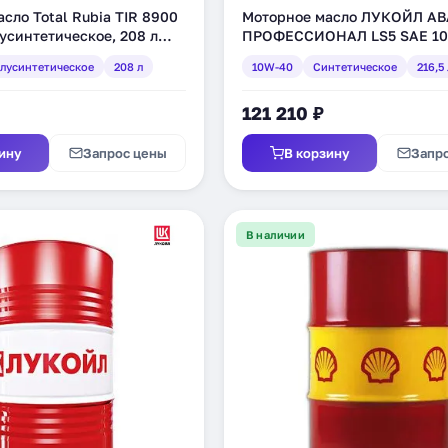
сло Total Rubia TIR 8900
Моторное масло ЛУКОЙЛ А
усинтетическое, 208 л
ПРОФЕССИОНАЛ LS5 SAE 10
синтетическое, 216,5 л (3048
лусинтетическое
208 л
10W-40
Синтетическое
216,5 
121 210 ₽
ину
Запрос цены
В корзину
Запр
В наличии