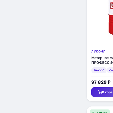
ЛУКОЙЛ
Моторное 
ПРОФЕССИО
синтетическ
10W-40
Си
97 829 ₽
В корз
В наличии