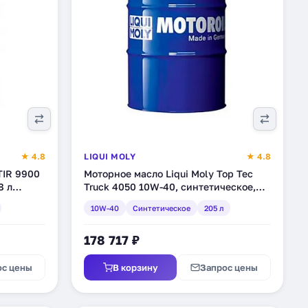
★ 4.8
LIQUI MOLY
★ 4.8
TIR 9900
Моторное масло Liqui Moly Top Tec
8 л
Truck 4050 10W-40, синтетическое,
205 л (3798)
10W-40
Синтетическое
205 л
178 717 ₽
ос цены
В корзину
Запрос цены