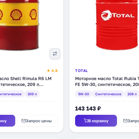
★ 4.8
TOTAL
сло Shell Rimula R6 LM
Моторное масло Total Rubia 
тетическое, 209 л
FE 5W-30, синтетическое, 20
(174337)
нтетическое
209 л
5W-30
Синтетическое
208 л
143 143 ₽
ину
Запрос цены
В корзину
Запр