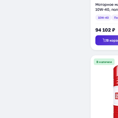
Моторное ма
10W-40, пол
(150841)
10W-40
По
94 102 ₽
В корз
В наличии