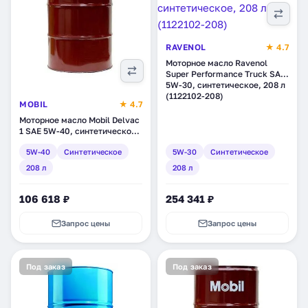
RAVENOL
★ 4.7
Моторное масло Ravenol
Super Performance Truck SAE
5W-30, синтетическое, 208 л
(1122102-208)
MOBIL
★ 4.7
Моторное масло Mobil Delvac
1 SAE 5W-40, синтетическое,
208 л (153543)
5W-40
Синтетическое
5W-30
Синтетическое
208 л
208 л
106 618 ₽
254 341 ₽
Запрос цены
Запрос цены
Под заказ
Под заказ