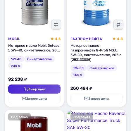
MOBIL
★ 4.5
ГАЗПРОМНЕФТЬ
★ 4.8
Моторное масло Mobil Delvac
Моторное масло
1 5W-40, синтетическое, 208
Газпромнефть G-Profi MSJ
л (141551)
5W-30, синтетическое, 205 л
5W-40
Синтетическое
(253133886)
208 л
5W-30
Синтетическое
205 л
92 238 ₽
260 494 ₽
В корзину
Запрос цены
Запрос цены
Под заказ
Под заказ