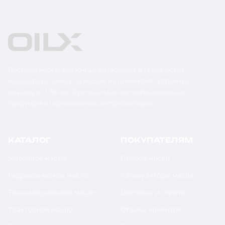
Поставка масел, смазочных материалов и технических
жидкостей в бочках по России и странам СНГ. Оптом и в
розницу от 1 бочки. Оригинальная сертифицированная
продукция от официальных дистрибьюторов.
КАТАЛОГ
ПОКУПАТЕЛЯМ
Моторное масло
Подбор масла
Гидравлическое масло
Калькуляторы масла
Трансмиссионное масло
Доставка и оплата
Тракторное масло
Отзывы клиентов