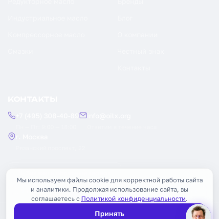
Редукторное масло
Бренды
Индустриальное масло
Блог
Компрессорное масло
О компании
Смазки
Честный знак
Контакты
КОНТАКТЫ
+7 (495) 308-40-89
info@oilx.org
Пн — Пт: 9:00 — 18:00
Ответим в течение часа
г. Москва
Рязанский проспект, 22
Заказать обратный звонок
Мы используем файлы cookie для корректной работы сайта
и аналитики. Продолжая использование сайта, вы
соглашаетесь с
Политикой конфиденциальности
.
Принять
© 2026 OILX. Все права защищены.