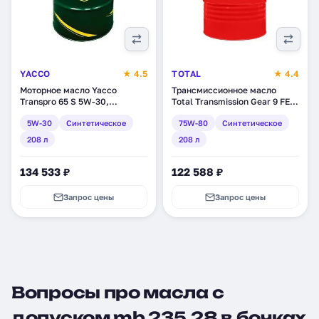
YACCO
★ 4.5
TOTAL
★ 4.4
Моторное масло Yacco
Трансмиссионное масло
Transpro 65 S 5W-30,
Total Transmission Gear 9 FE
синтетическое, 208 л (32896)
75W-80, синтетическое, 208
5W-30
Синтетическое
75W-80
Синтетическое
л (201602)
208 л
208 л
134 533 ₽
122 588 ₽
Запрос цены
Запрос цены
Вопросы про масла с
допуском mb 235.28 в бочках