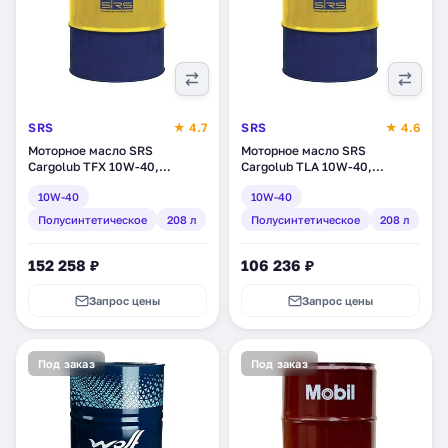
SRS
★ 4.7
SRS
★ 4.6
Моторное масло SRS
Моторное масло SRS
Cargolub TFX 10W-40,
Cargolub TLA 10W-40,
полусинтетическое, 208 л
полусинтетическое, 208 л
10W-40
10W-40
(7235)
(7229)
Полусинтетическое
208 л
Полусинтетическое
208 л
152 258 ₽
106 236 ₽
Запрос цены
Запрос цены
Под заказ
Под заказ