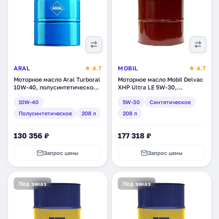
ARAL
★ 4.7
MOBIL
★ 4.7
Моторное масло Aral Turboral
Моторное масло Mobil Delvac
10W-40, полусинтетическое,
XHP Ultra LE 5W-30,
208 л (11190)
синтетическое, 208 л
10W-40
5W-30
Синтетическое
(154833)
Полусинтетическое
208 л
208 л
130 356 ₽
177 318 ₽
Запрос цены
Запрос цены
Под заказ
Под заказ