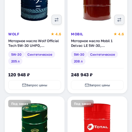
WOLF
★ 4.6
MOBIL
★ 4.6
Моторное масло Wolf Official
Моторное масло Mobil 1
Tech 5W-30 UHPD,
Delvac LE 5W-30,
синтетическое, 205 л
синтетическое, 208 л
5W-30
Синтетическое
5W-30
Синтетическое
(8325861)
(153541)
205 л
208 л
120 948 ₽
248 943 ₽
Запрос цены
Запрос цены
Под заказ
Под заказ