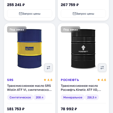
255 241 ₽
267 759 ₽
Запрос цены
Запрос цены
Под заказ
Под заказ
SRS
★ 4.6
РОСНЕФТЬ
★ 4.6
Трансмиссионное масло SRS
Трансмиссионное масло
Wiolin ATF VI, синтетическое,
Роснефть Kinetic ATF IID,
208 л (6768)
минеральное, 216,5 л
Синтетическое
208 л
Минеральное
216,5 л
(40817470)
181 753 ₽
78 992 ₽