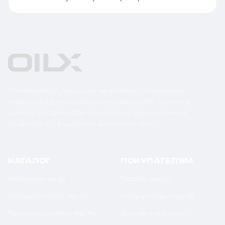
Поставка масел, смазочных материалов и технических
жидкостей в бочках по России и странам СНГ. Оптом и в
розницу от 1 бочки. Оригинальная сертифицированная
продукция от официальных дистрибьюторов.
КАТАЛОГ
ПОКУПАТЕЛЯМ
Моторное масло
Подбор масла
Гидравлическое масло
Калькуляторы масла
Трансмиссионное масло
Доставка и оплата