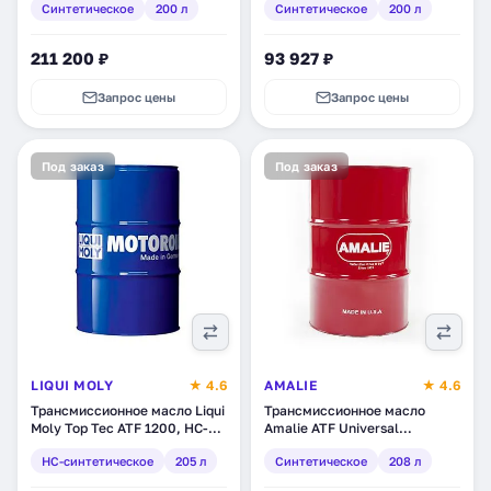
Синтетическое
200 л
Синтетическое
200 л
(8809059408940)
211 200 ₽
93 927 ₽
Запрос цены
Запрос цены
Под заказ
Под заказ
LIQUI MOLY
★ 4.6
AMALIE
★ 4.6
Трансмиссионное масло Liqui
Трансмиссионное масло
Moly Top Tec ATF 1200, НС-
Amalie ATF Universal
синтетическое, 205 л (3685)
Synthetic , синтетическое,
HC-синтетическое
205 л
Синтетическое
208 л
208 л (160-72863-05)