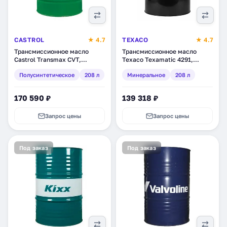
CASTROL
★ 4.7
TEXACO
★ 4.7
Трансмиссионное масло
Трансмиссионное масло
Castrol Transmax CVT,
Texaco Texamatic 4291,
полусинтетическое, 208 л
минеральное, 208 л
Полусинтетическое
208 л
Минеральное
208 л
(156CA3)
(831379DEE)
170 590 ₽
139 318 ₽
Запрос цены
Запрос цены
Под заказ
Под заказ