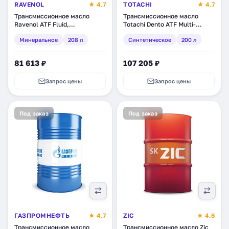
RAVENOL
★ 4.7
TOTACHI
★ 4.7
Трансмиссионное масло
Трансмиссионное масло
Ravenol ATF Fluid,
Totachi Dento ATF Multi-
минеральное, 208 л (1213101-
Vehicle, синтетическое, 200 л
Минеральное
208 л
Синтетическое
200 л
208)
(4589904528736)
81 613 ₽
107 205 ₽
Запрос цены
Запрос цены
Под заказ
Под заказ
ГАЗПРОМНЕФТЬ
★ 4.7
ZIC
★ 4.6
Трансмиссионное масло
Трансмиссионное масло Zic