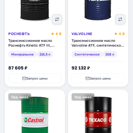
РОСНЕФТЬ
★ 4.8
VALVOLINE
★ 4.8
Трансмиссионное масло
Трансмиссионное масло
Роснефть Kinetic ATF III,
Valvoline ATF, синтетическое,
минеральное, 216,5 л
208 л (866888)
Минеральное
216,5 л
Синтетическое
208 л
(40817570)
87 605 ₽
92 132 ₽
Запрос цены
Запрос цены
Под заказ
Под заказ