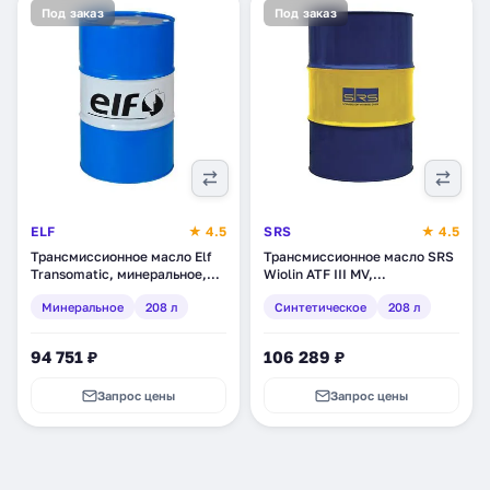
Под заказ
Под заказ
ELF
★ 4.5
SRS
★ 4.5
Трансмиссионное масло Elf
Трансмиссионное масло SRS
Transomatic, минеральное,
Wiolin ATF III MV,
208 л (124052)
синтетическое, 208 л (11713)
Минеральное
208 л
Синтетическое
208 л
94 751 ₽
106 289 ₽
Запрос цены
Запрос цены