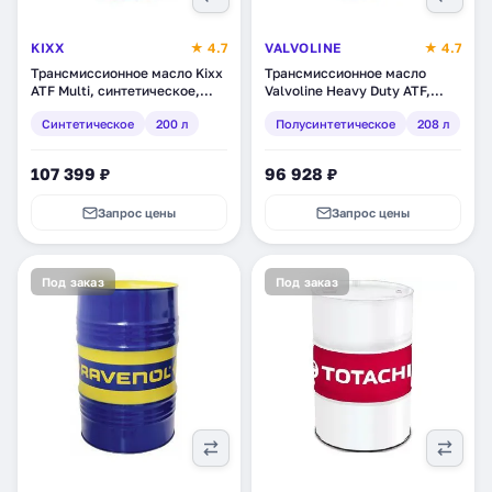
KIXX
★ 4.7
VALVOLINE
★ 4.7
Трансмиссионное масло Kixx
Трансмиссионное масло
ATF Multi, синтетическое,
Valvoline Heavy Duty ATF,
200 л (L2518D01E1)
полусинтетическое, 208 л
Синтетическое
200 л
Полусинтетическое
208 л
(866939)
107 399 ₽
96 928 ₽
Запрос цены
Запрос цены
Под заказ
Под заказ