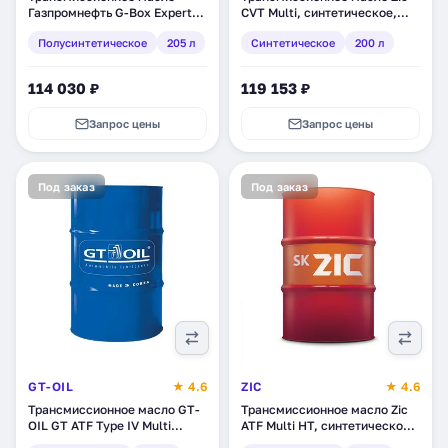
Газпромнефть G-Box Expert
CVT Multi, синтетическое,
ATF DX III,
200 л (202631)
Полусинтетическое
205 л
Синтетическое
200 л
полусинтетическое, 205 л
(253651814)
114 030 ₽
119 153 ₽
Запрос цены
Запрос цены
Под заказ
Под заказ
GT-OIL
★ 4.6
ZIC
★ 4.6
Трансмиссионное масло GT-
Трансмиссионное масло Zic
OIL GT ATF Type IV Multi
ATF Multi HT, синтетическое,
Vehicle, синтетическое, 200 л
200 л (202664)