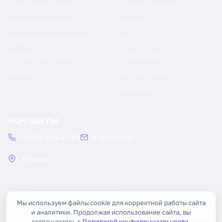
Тракторное масло
Отзывы клиентов
Редукторное масло
Бренды
Индустриальное масло
Блог
Компрессорное масло
О компании
Смазки
Честный знак
Контакты
КОНТАКТЫ
+7 (495) 308-40-89
info@oilx.org
Пн — Пт: 9:00 — 18:00
Ответим в течение часа
г. Москва
Рязанский проспект, 22
Заказать обратный звонок
Мы используем файлы cookie для корректной работы сайта
и аналитики. Продолжая использование сайта, вы
соглашаетесь с
Политикой конфиденциальности
.