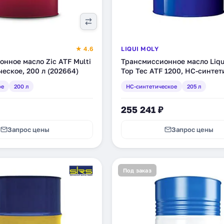
★ 4.6
LIQUI MOLY
нное масло Zic ATF Multi
Трансмиссионное масло Liqu
ческое, 200 л (202664)
Top Tec ATF 1200, НС-синтет
205 л (3685)
ое
200 л
HC-синтетическое
205 л
255 241 ₽
Запрос цены
Запрос цены
Под заказ