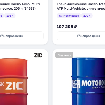
нное масло Aimol Multi
Трансмиссионное масло Tota
ическое, 205 л (34633)
ATF Multi-Vehicle, синтетиче
л (4589904528736)
ое
205 л
Синтетическое
200 л
107 205 ₽
Запрос цены
Запрос цены
Под заказ