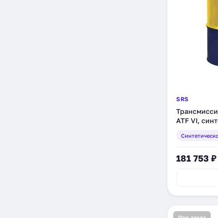
SRS
Трансмисси
ATF VI, син
Синтетическ
181 753 ₽
Под заказ