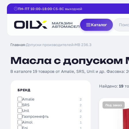
ПН-ПТ 10:00–18:00
СБ-ВС выходной
Каталог
Главная
›
Допуски производителей
›
MB 236.3
Масла с допуском 
В каталоге 19 товаров от Amalie, SRS, Unil и др. Фасовка: 2
Найдено:
19
то
БРЕНД
Amalie
2
SRS
2
Под заказ
Unil
2
Газпромнефть
2
Aimol
1
Eni
1