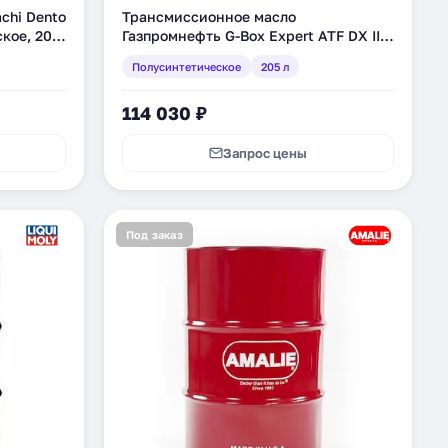
chi Dento
Трансмиссионное масло
ское, 200
Газпромнефть G-Box Expert ATF DX III,
полусинтетическое, 205 л (253651814)
Полусинтетическое
205 л
114 030 ₽
Запрос цены
Под заказ