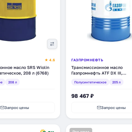
★ 4.6
ГАЗПРОМНЕФТЬ
онное масло SRS Wiolin
Трансмиссионное масло
тетическое, 208 л (6768)
Газпромнефть ATF DX III,
полусинтетическое, 205 л (2
ое
208 л
Полусинтетическое
205 л
98 467 ₽
Запрос цены
Запрос цены
Под заказ