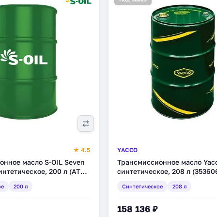
★ 4.5
YACCO
онное масло S-OIL Seven
Трансмиссионное масло Yacc
интетическое, 200 л (ATF-
синтетическое, 208 л (35360
ое
200 л
Синтетическое
208 л
158 136 ₽