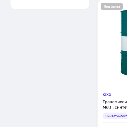
Под заказ
KIXX
Трансмисси
Multi, синт
(L2518D01E1
Синтетическ