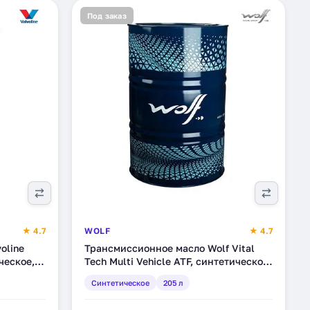
Под заказ
★ 4.7
WOLF
★ 4.7
oline
Трансмиссионное масло Wolf Vital
ческое,
Tech Multi Vehicle ATF, синтетическое,
205 л (8304361)
Синтетическое
205 л