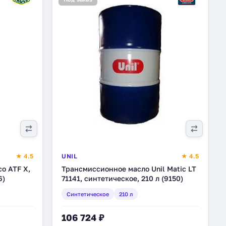
★ 4.5
UNIL
★ 4.5
o ATF X,
Трансмиссионное масло Unil Matic LT
6)
71141, синтетическое, 210 л (9150)
Синтетическое
210 л
106 724 ₽