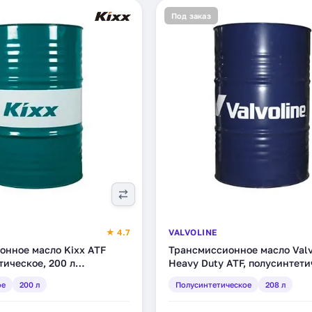
Под заказ
★ 4.7
VALVOLINE
онное масло Kixx ATF
Трансмиссионное масло Valv
етическое, 200 л
Heavy Duty ATF, полусинтети
)
208 л (866939)
ое
200 л
Полусинтетическое
208 л