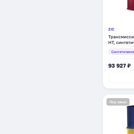
ZIC
Трансмиссио
HT, синтети
Синтетическ
93 927 ₽
Под заказ