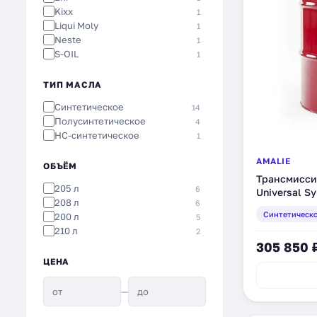
Kixx
1
Liqui Moly
1
Neste
1
S-OIL
1
Totachi
1
Valvoline
1
ТИП МАСЛА
Wolf
1
Синтетическое
14
Yacco
1
Полусинтетическое
4
Zic
1
HC-синтетическое
1
AMALIE
ОБЪЁМ
Трансмисси
205 л
6
Universal Sy
208 л
6
синтетическ
Синтетическ
200 л
5
210 л
2
305 850 
ЦЕНА
—