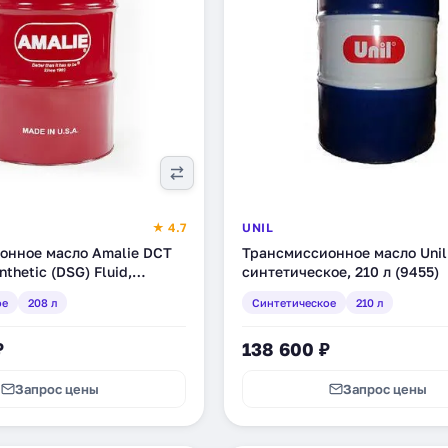
★ 4.7
UNIL
онное масло Amalie DCT
Трансмиссионное масло Unil 
nthetic (DSG) Fluid,
синтетическое, 210 л (9455)
ое, 208 л (160-62893-05)
ое
208 л
Синтетическое
210 л
₽
138 600 ₽
Запрос цены
Запрос цены