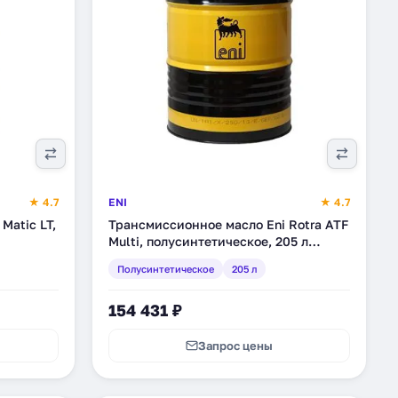
★ 4.7
ENI
★ 4.7
Matic LT,
Трансмиссионное масло Eni Rotra ATF
Multi, полусинтетическое, 205 л
(131010)
Полусинтетическое
205 л
154 431 ₽
Запрос цены