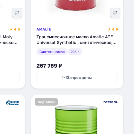
★ 4.6
AMALIE
★ 4.6
i Moly
Трансмиссионное масло Amalie ATF
ическое,
Universal Synthetic , синтетическое,
208 л (160-72863-05)
Синтетическое
208 л
267 759 ₽
Запрос цены
Под заказ