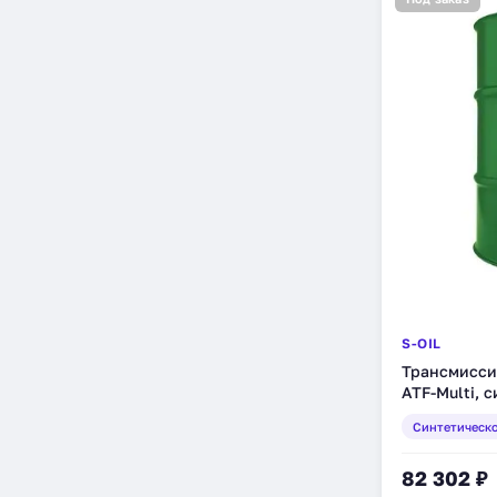
S-OIL
Трансмисси
ATF-Multi, с
MULTI_200)
Синтетическ
82 302 ₽