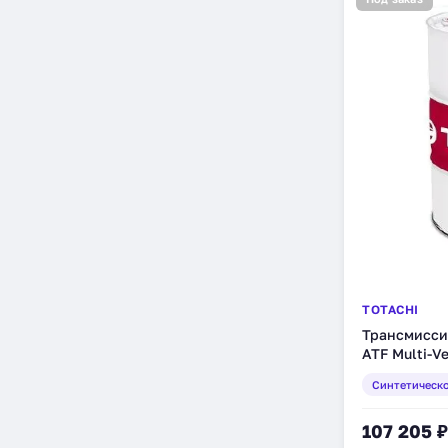
TOTACHI
Трансмиссио
ATF Multi-V
л (4589904
Синтетическ
107 205 ₽