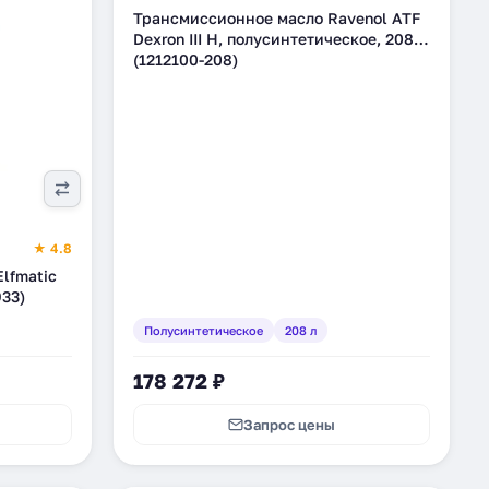
Трансмиссионное масло Ravenol ATF
Dexron III H, полусинтетическое, 208 л
(1212100-208)
★ 4.8
lfmatic
933)
Полусинтетическое
208 л
178 272 ₽
Запрос цены