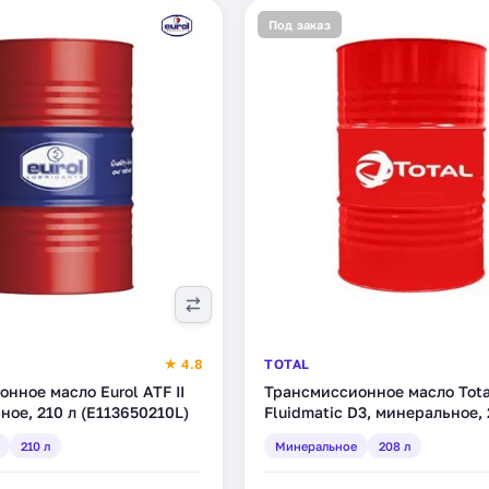
Под заказ
★ 4.8
TOTAL
нное масло Eurol ATF II
Трансмиссионное масло Tota
ное, 210 л (E113650210L)
Fluidmatic D3, минеральное, 
(213656)
210 л
Минеральное
208 л