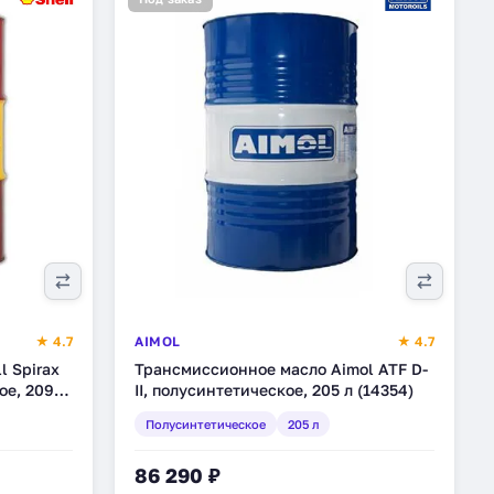
★ 4.7
AIMOL
★ 4.7
l Spirax
Трансмиссионное масло Aimol ATF D-
ое, 209 л
II, полусинтетическое, 205 л (14354)
Полусинтетическое
205 л
86 290 ₽