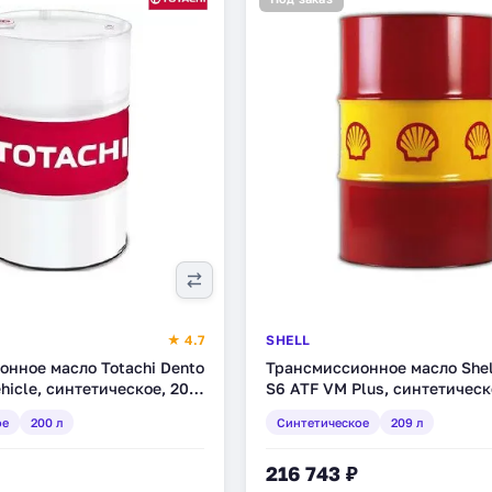
★ 4.7
SHELL
нное масло Totachi Dento
Трансмиссионное масло Shel
ehicle, синтетическое, 200
S6 ATF VM Plus, синтетическ
528736)
(550040072)
ое
200 л
Синтетическое
209 л
216 743 ₽