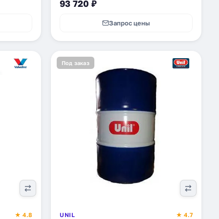
93 720 ₽
Запрос цены
Под заказ
★ 4.8
UNIL
★ 4.7