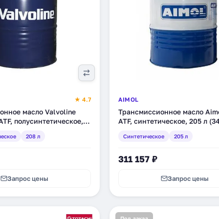
★ 4.7
AIMOL
нное масло Valvoline
Трансмиссионное масло Aimo
ATF, полусинтетическое,
ATF, синтетическое, 205 л (3
39)
ческое
208 л
Синтетическое
205 л
311 157 ₽
Запрос цены
Запрос цены
Под заказ