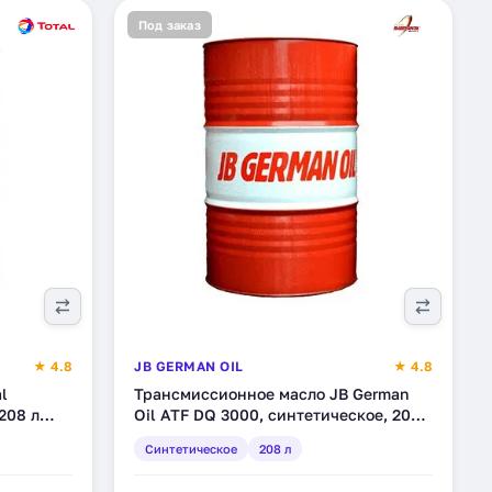
Под заказ
★ 4.8
JB GERMAN OIL
★ 4.8
l
Трансмиссионное масло JB German
208 л
Oil ATF DQ 3000, синтетическое, 208
л (4027311007395)
Синтетическое
208 л