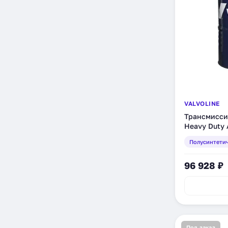
VALVOLINE
Трансмиссио
Heavy Duty 
208 л (8669
Полусинтети
96 928 ₽
Под заказ