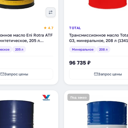
★ 4.7
TOTAL
нное масло Eni Rotra ATF
Трансмиссионное масло Total
синтетическое, 205 л
G3, минеральное, 208 л (1341
ческое
205 л
Минеральное
208 л
96 735 ₽
Запрос цены
Запрос цены
Под заказ