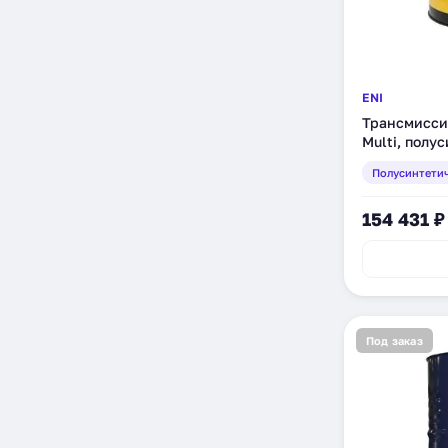
ENI
Трансмиссио
Multi, полу
(131010)
Полусинтети
154 431 ₽
Под заказ