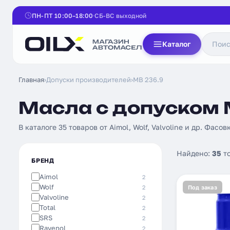
ПН-ПТ 10:00–18:00
СБ-ВС выходной
Каталог
Главная
›
Допуски производителей
›
MB 236.9
Масла с допуском 
В каталоге 35 товаров от Aimol, Wolf, Valvoline и др. Фасов
Найдено:
35
т
БРЕНД
Aimol
2
Wolf
2
Под заказ
Valvoline
2
Total
2
SRS
2
Ravenol
2