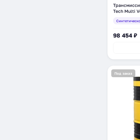
Трансмиссио
Tech Multi V
синтетическ
Синтетическ
98 454 ₽
Под заказ