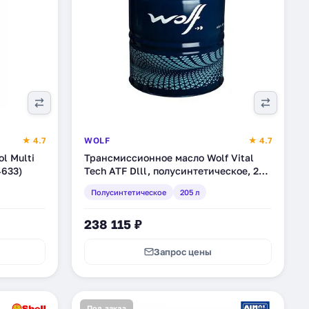
★ 4.7
WOLF
★ 4.7
l Multi
Трансмиссионное масло Wolf Vital
4633)
Tech ATF Dlll, полусинтетическое, 205
л (8303166)
Полусинтетическое
205 л
238 115 ₽
Запрос цены
Под заказ