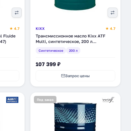
★ 4.7
KIXX
★ 4.7
 Fluide
Трансмиссионное масло Kixx ATF
47)
Multi, синтетическое, 200 л
(L2518D01E1)
Синтетическое
200 л
107 399 ₽
Запрос цены
Под заказ