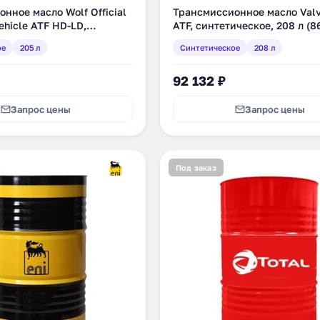
нное масло Wolf Official
Трансмиссионное масло Valv
ehicle ATF HD-LD,
ATF, синтетическое, 208 л (
ое, 205 л (8338427)
ое
205 л
Синтетическое
208 л
92 132 ₽
Запрос цены
Запрос цены
Под заказ