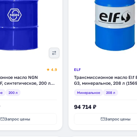
★ 4.9
ELF
онное масло NGN
Трансмиссионное масло Elf E
TF, синтетическое, 200 л
G3, минеральное, 208 л (156
)
ое
200 л
Минеральное
208 л
₽
94 714 ₽
Запрос цены
Запрос цены