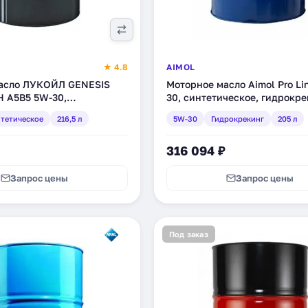
★ 4.8
AIMOL
асло ЛУКОЙЛ GENESIS
Моторное масло Aimol Pro Li
 A5B5 5W-30,
30, синтетическое, гидрокре
ое, 216,5 л (1539432)
л (52555)
тетическое
216,5 л
5W-30
Гидрокрекинг
205 л
316 094 ₽
Запрос цены
Запрос цены
Под заказ