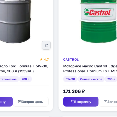
★ 4.7
CASTROL
сло Ford Formula F 5W-30,
Моторное масло Castrol Edg
ое, 208 л (15594E)
Professional Titanium FST A5
синтетическое, 208 л (46733
тетическое
208 л
5W-30
Синтетическое
208 л
171 306 ₽
ину
Запрос цены
В корзину
Запр