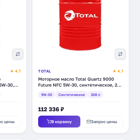
★ 4.7
TOTAL
★ 4.7
e
Моторное масло Total Quartz 9000
 5W-30,
Future NFC 5W-30, синтетическое, 208
90087)
л (171838)
5W-30
Синтетическое
208 л
112 336 ₽
ос цены
В корзину
Запрос цены