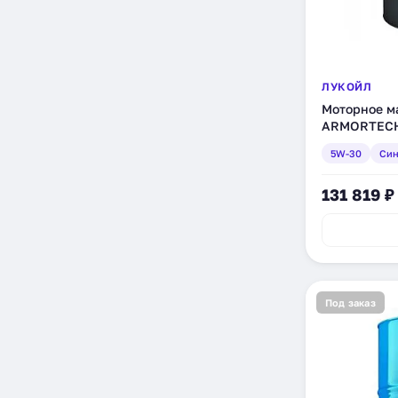
ЛУКОЙЛ
Моторное м
ARMORTECH
синтетическ
5W-30
Син
131 819 ₽
Под заказ