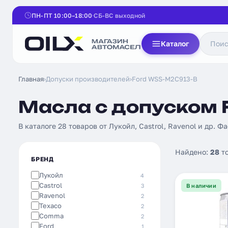
ПН-ПТ 10:00–18:00
СБ-ВС выходной
Каталог
Главная
›
Допуски производителей
›
Ford WSS-M2C913-B
Масла с допуском 
В каталоге 28 товаров от Лукойл, Castrol, Ravenol и др. Фа
Найдено:
28
т
БРЕНД
Лукойл
4
Castrol
3
В наличии
Ravenol
2
Texaco
2
Comma
2
Ford
1