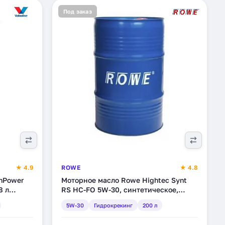
Под заказ
★ 4.9
ROWE
★ 4.8
ynPower
Моторное масло Rowe Hightec Synt
8 л
RS HC-FO 5W-30, синтетическое,
гидрокрекинг, 200 л (20146-2000-99)
5W-30
Гидрокрекинг
200 л