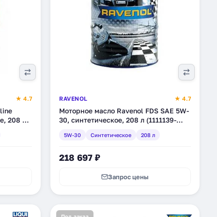
★ 4.7
RAVENOL
★ 4.7
line
Моторное масло Ravenol FDS SAE 5W-
е, 208 л
30, синтетическое, 208 л (1111139-
208)
5W-30
Синтетическое
208 л
218 697 ₽
Запрос цены
Под заказ