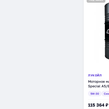
ЛУКОЙЛ
Моторное м
Special A5/
216,5 л (159
5W-30
Син
115 364 ₽