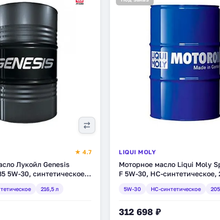
★ 4.7
LIQUI MOLY
асло Лукойл Genesis
Моторное масло Liqui Moly Sp
B5 5W-30, синтетическое,
F 5W-30, HC-синтетическое, 
9892)
(3857)
тетическое
216,5 л
5W-30
HC-синтетическое
205
312 698 ₽