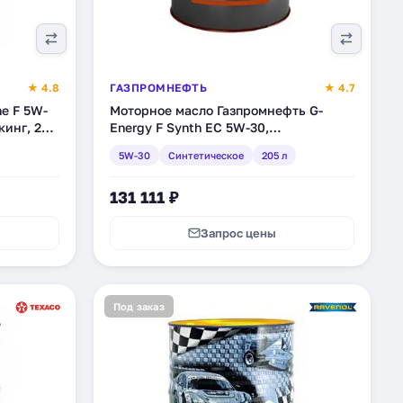
★ 4.8
ГАЗПРОМНЕФТЬ
★ 4.7
ne F 5W-
Моторное масло Газпромнефть G-
кинг, 205
Energy F Synth EC 5W-30,
синтетическое, 205 л (253141919)
5W-30
Синтетическое
205 л
131 111 ₽
Запрос цены
Под заказ