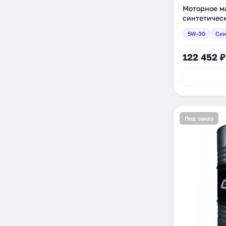
Моторное ма
синтетическ
5W-30
Син
122 452 ₽
Под заказ