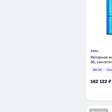
ARAL
Моторное ма
30, синтети
5W-30
Син
162 122 ₽
Под заказ