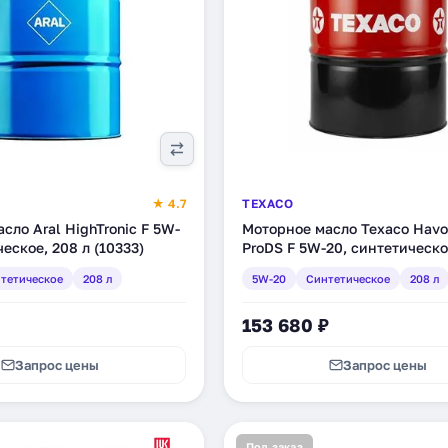
★ 4.7
TEXACO
сло Aral HighTronic F 5W-
Моторное масло Texaco Havo
ческое, 208 л (10333)
ProDS F 5W-20, синтетическо
(804035DEE)
тетическое
208 л
5W-20
Синтетическое
208 л
153 680 ₽
Запрос цены
Запрос цены
Под заказ