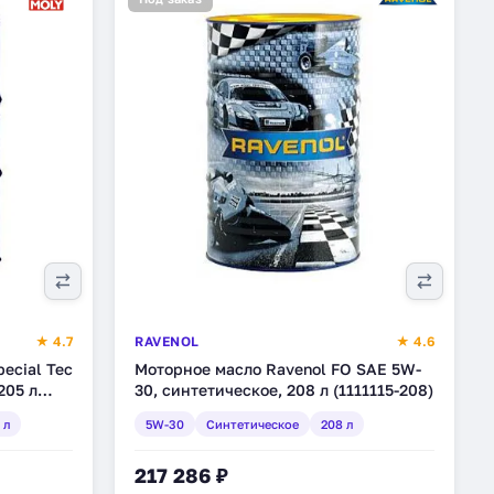
★ 4.7
RAVENOL
★ 4.6
ecial Tec
Моторное масло Ravenol FO SAE 5W-
205 л
30, синтетическое, 208 л (1111115-208)
 л
5W-30
Синтетическое
208 л
217 286 ₽