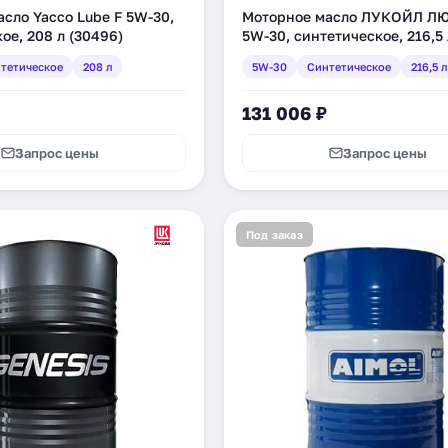
сло Yacco Lube F 5W-30,
Моторное масло ЛУКОЙЛ Л
ое, 208 л (30496)
5W-30, синтетическое, 216,5 
(196179)
тетическое
208 л
5W-30
Синтетическое
216,5 л
131 006 ₽
Запрос цены
Запрос цены
Под заказ