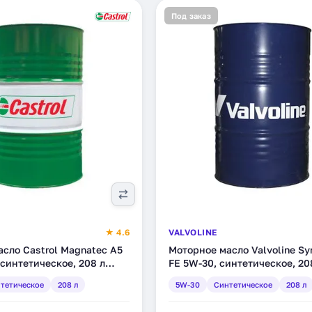
Под заказ
★ 4.6
VALVOLINE
сло Castrol Magnatec А5
Моторное масло Valvoline S
 синтетическое, 208 л
FE 5W-30, синтетическое, 20
(722699)
тетическое
208 л
5W-30
Синтетическое
208 л