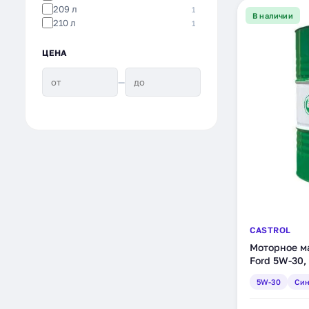
209 л
1
В наличии
210 л
1
ЦЕНА
—
CASTROL
Моторное ма
Ford 5W-30,
(15582A)
5W-30
Син