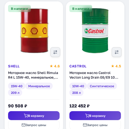
В наличии
В наличии
SHELL
★ 4.6
CASTROL
★ 4.5
Моторное масло Shell Rimula
Моторное масло Castrol
R4 L 15W-40, минеральное,
Vecton Long Drain E6/E9 10W-
209 л (550014313)
40, синтетическое, 208 л
15W-40
Минеральное
10W-40
Синтетическое
(157AF1)
209 л
208 л
90 508 ₽
122 452 ₽
В корзину
В корзину
Запрос цены
Запрос цены