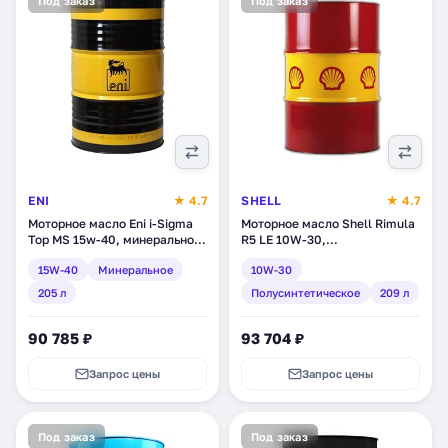
Под заказ
Под заказ
ENI
★ 4.7
SHELL
★ 4.7
Моторное масло Eni i-Sigma
Моторное масло Shell Rimula
Top MS 15w-40, минеральное,
R5 LE 10W-30,
205 л (106410)
полусинтетическое, 209 л
15W-40
Минеральное
10W-30
(550047175)
205 л
Полусинтетическое
209 л
90 785 ₽
93 704 ₽
Запрос цены
Запрос цены
Под заказ
Под заказ