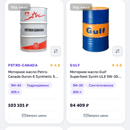
Под заказ
Под заказ
PETRO-CANADA
★ 4.8
GULF
★ 4.8
Моторное масло Petro-
Моторное масло Gulf
Canada Duron-E Synthetic 5W-
Superfleet Synth ULE 5W-30,
40, синтетическое,
синтетическое, 200 л
5W-40
Гидрокрекинг
5W-30
Синтетическое
гидрокрекинг, 205 л
(120147501138)
(DESYN54DRM)
205 л
200 л
103 101 ₽
94 409 ₽
Запрос цены
Запрос цены