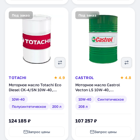
Под заказ
Под заказ
TOTACHI
★ 4.9
CASTROL
★ 4.8
Моторное масло Totachi Eco
Моторное масло Castrol
Diesel CK-4/SN 10W-40,
Vecton LS 10W-40,
полусинтетическое, 200 л
синтетическое, 208 л
10W-40
10W-40
Синтетическое
(E132Z)
(1532A7)
Полусинтетическое
200 л
208 л
124 185 ₽
107 257 ₽
Запрос цены
Запрос цены