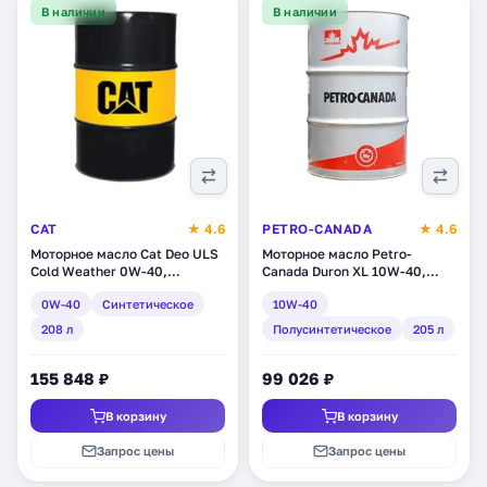
В наличии
В наличии
CAT
★ 4.6
PETRO-CANADA
★ 4.6
Моторное масло Cat Deo ULS
Моторное масло Petro-
Cold Weather 0W-40,
Canada Duron XL 10W-40,
синтетическое, 208 л (347-
полусинтетическое, 205 л
0W-40
Синтетическое
10W-40
8470)
(DXL14DRM)
208 л
Полусинтетическое
205 л
155 848 ₽
99 026 ₽
В корзину
В корзину
Запрос цены
Запрос цены