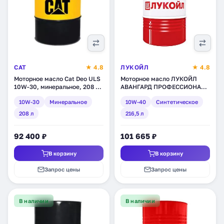
CAT
★ 4.8
ЛУКОЙЛ
★ 4.8
Моторное масло Cat Deo ULS
Моторное масло ЛУКОЙЛ
10W-30, минеральное, 208 л
АВАНГАРД ПРОФЕССИОНАЛ
(317-3085)
LA SAE 10W-40,
10W-30
Минеральное
10W-40
Синтетическое
синтетическое, 216,5 л
(1612456
208 л
216,5 л
92 400 ₽
101 665 ₽
В корзину
В корзину
Запрос цены
Запрос цены
В наличии
В наличии