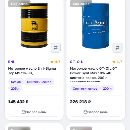
Под заказ
Под заказ
ENI
★ 4.7
GT-OIL
★ 4.7
Моторное масло Eni i-Sigma
Моторное масло GT-OIL GT
Top MS 5w-30,
Power Synt Max 10W-40,
синтетическое, 205 л
синтетическое, 200 л
5W-30
Синтетическое
(106810)
(8809059408063)
205 л
Синтетическое
200 л
145 432 ₽
226 218 ₽
Запрос цены
Запрос цены