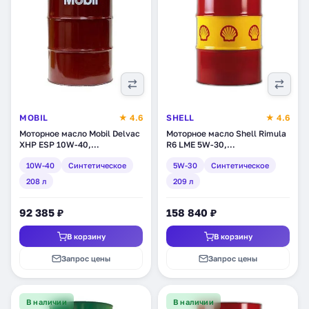
MOBIL
★ 4.6
SHELL
★ 4.6
Моторное масло Mobil Delvac
Моторное масло Shell Rimula
XHP ESP 10W-40,
R6 LME 5W-30,
синтетическое, 208 л
синтетическое, 209 л
10W-40
Синтетическое
5W-30
Синтетическое
(152809)
(550014290)
208 л
209 л
92 385 ₽
158 840 ₽
В корзину
В корзину
Запрос цены
Запрос цены
В наличии
В наличии