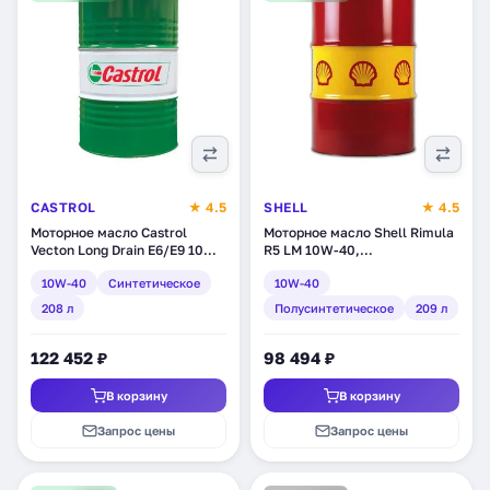
CASTROL
★ 4.5
SHELL
★ 4.5
Моторное масло Castrol
Моторное масло Shell Rimula
Vecton Long Drain E6/E9 10W-
R5 LM 10W-40,
40, синтетическое, 208 л
полусинтетическое, 209 л
10W-40
Синтетическое
10W-40
(157AF1)
(550016823)
208 л
Полусинтетическое
209 л
122 452 ₽
98 494 ₽
В корзину
В корзину
Запрос цены
Запрос цены