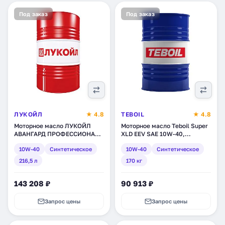
Под заказ
Под заказ
ЛУКОЙЛ
★ 4.8
TEBOIL
★ 4.8
Моторное масло ЛУКОЙЛ
Моторное масло Teboil Super
АВАНГАРД ПРОФЕССИОНАЛ
XLD EEV SAE 10W-40,
LS SAE 10W-40,
синтетическое, 170 кг (tb-
10W-40
Синтетическое
10W-40
Синтетическое
синтетическое, 216,5 л
302)
(196761)
216,5 л
170 кг
143 208 ₽
90 913 ₽
Запрос цены
Запрос цены