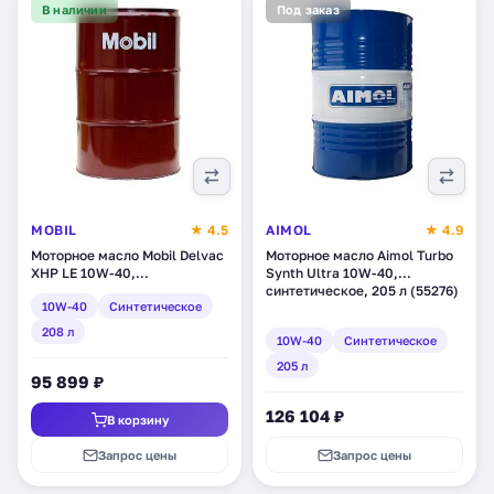
В наличии
Под заказ
MOBIL
★ 4.5
AIMOL
★ 4.9
Моторное масло Mobil Delvac
Моторное масло Aimol Turbo
XHP LE 10W-40,
Synth Ultra 10W-40,
синтетическое, 208 л
синтетическое, 205 л (55276)
10W-40
Синтетическое
(146489)
208 л
10W-40
Синтетическое
205 л
95 899 ₽
126 104 ₽
В корзину
Запрос цены
Запрос цены