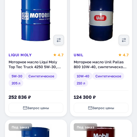
LIQUI MOLY
★ 4.7
UNIL
★ 4.7
Моторное масло Liqui Moly
Моторное масло Unil Pallas
Top Tec Truck 4250 5W-30,
800 10W-40, синтетическое,
синтетическое, 205 л (3784)
210 л (120069/68)
5W-30
Синтетическое
10W-40
Синтетическое
205 л
210 л
252 836 ₽
124 300 ₽
Запрос цены
Запрос цены
Под заказ
Под заказ