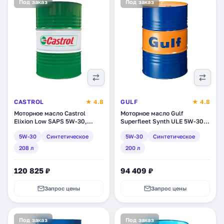
Под заказ
Под заказ
CASTROL
★ 4.8
GULF
★ 4.8
Моторное масло Castrol
Моторное масло Gulf
Elixion Low SAPS 5W-30,
Superfleet Synth ULE 5W-30,
синтетическое, 208 л
синтетическое, 200 л
5W-30
Синтетическое
5W-30
Синтетическое
(4654610087)
(120147501138)
208 л
200 л
120 825 ₽
94 409 ₽
Запрос цены
Запрос цены
Под заказ
Под заказ