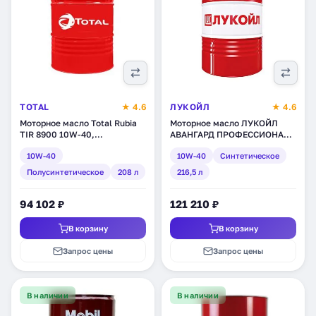
TOTAL
★ 4.6
ЛУКОЙЛ
★ 4.6
Моторное масло Total Rubia
Моторное масло ЛУКОЙЛ
TIR 8900 10W-40,
АВАНГАРД ПРОФЕССИОНАЛ
полусинтетическое, 208 л
LS5 SAE 10W-40,
10W-40
10W-40
Синтетическое
(150841)
синтетическое, 216,5 л
(3048582)
Полусинтетическое
208 л
216,5 л
94 102 ₽
121 210 ₽
В корзину
В корзину
Запрос цены
Запрос цены
В наличии
В наличии