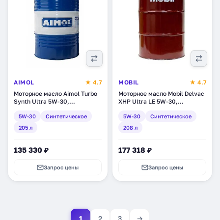
AIMOL
★ 4.7
MOBIL
★ 4.7
Моторное масло Aimol Turbo
Моторное масло Mobil Delvac
Synth Ultra 5W-30,
XHP Ultra LE 5W-30,
синтетическое, 205 л (60843)
синтетическое, 208 л
5W-30
Синтетическое
5W-30
Синтетическое
(154833)
205 л
208 л
135 330 ₽
177 318 ₽
Запрос цены
Запрос цены
1
2
3
→