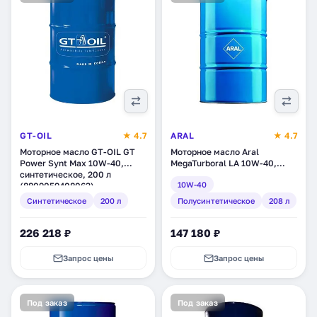
GT-OIL
★ 4.7
ARAL
★ 4.7
Моторное масло GT-OIL GT
Моторное масло Aral
Power Synt Max 10W-40,
MegaTurboral LA 10W-40,
синтетическое, 200 л
полусинтетическое, 208 л
10W-40
(8809059408063)
(11289)
Синтетическое
200 л
Полусинтетическое
208 л
226 218 ₽
147 180 ₽
Запрос цены
Запрос цены
Под заказ
Под заказ