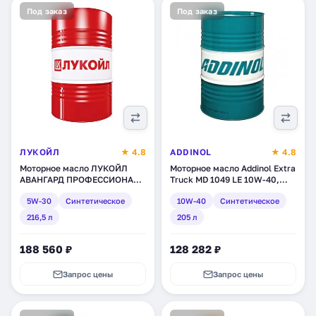
Под заказ
Под заказ
ЛУКОЙЛ
★ 4.8
ADDINOL
★ 4.8
Моторное масло ЛУКОЙЛ
Моторное масло Addinol Extra
АВАНГАРД ПРОФЕССИОНАЛ
Truck MD 1049 LE 10W-40,
LS SAE 5W-30,
синтетическое, 205 л
5W-30
Синтетическое
10W-40
Синтетическое
синтетическое, 216,5 л
(4014766401120)
(222633)
216,5 л
205 л
188 560 ₽
128 282 ₽
Запрос цены
Запрос цены