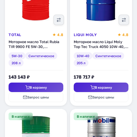
TOTAL
★ 4.8
LIQUI MOLY
★ 4.8
Моторное масло Total Rubia
Моторное масло Liqui Moly
TIR 9900 FE 5W-30,
Top Tec Truck 4050 10W-40,
синтетическое, 208 л
синтетическое, 205 л (3798)
5W-30
Синтетическое
10W-40
Синтетическое
(174337)
208 л
205 л
143 143 ₽
178 717 ₽
В корзину
В корзину
Запрос цены
Запрос цены
В наличии
В наличии