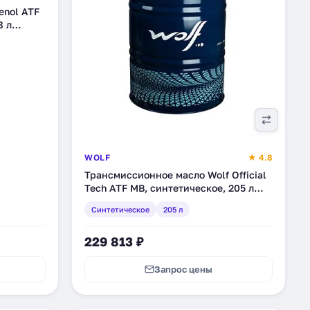
enol ATF
8 л
WOLF
★ 4.8
Трансмиссионное масло Wolf Official
Tech ATF MB, синтетическое, 205 л
(8304965)
Синтетическое
205 л
229 813 ₽
Запрос цены