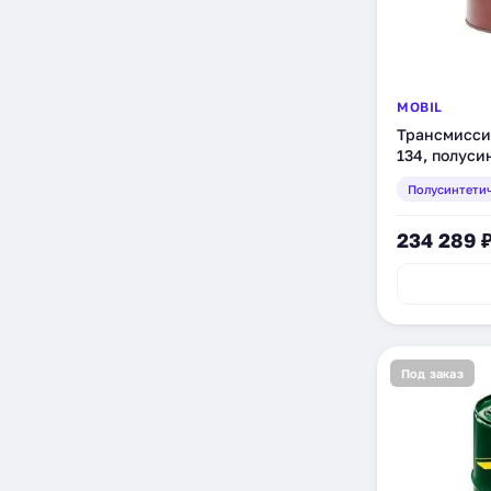
MOBIL
Трансмисси
134, полуси
(153032)
Полусинтети
234 289 
Под заказ