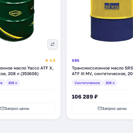
★ 4.5
SRS
онное масло Yacco ATF X,
Трансмиссионное масло SRS 
ое, 208 л (353606)
ATF III MV, синтетическое, 20
(11713)
ое
208 л
Синтетическое
208 л
106 289 ₽
Запрос цены
Запрос цены