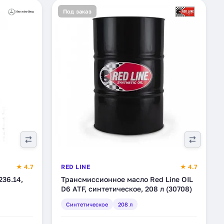
Под заказ
★ 4.7
RED LINE
★ 4.7
36.14,
Трансмиссионное масло Red Line OIL
D6 ATF, синтетическое, 208 л (30708)
Синтетическое
208 л