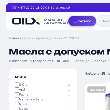
ПН-ПТ 10:00–18:00
СБ-ВС выходной
Каталог
Главная
›
Допуски производителей
›
MB 236.14
Масла с допуском M
В каталоге 15 товаров от S-OIL, Aral, Fuchs и др. Фасовка: 
Найдено:
15
то
БРЕНД
S-OIL
2
Aral
1
Под заказ
Fuchs
1
Mercedes-Benz
1
Mobil
1
Neste
1