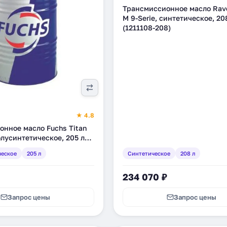
Трансмиссионное масло Rav
M 9-Serie, синтетическое, 20
(1211108-208)
★ 4.8
нное масло Fuchs Titan
олусинтетическое, 205 л
)
ческое
205 л
Синтетическое
208 л
234 070 ₽
Запрос цены
Запрос цены