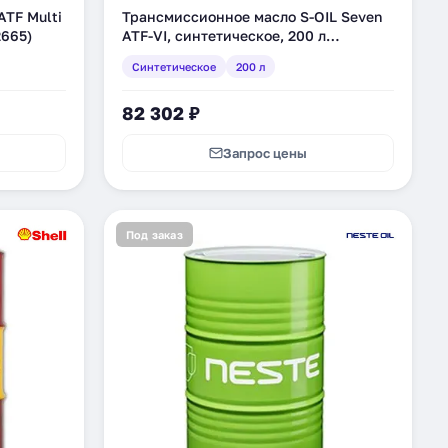
ATF Multi
Трансмиссионное масло S-OIL Seven
2665)
ATF-VI, синтетическое, 200 л
(ATFVI_200)
Синтетическое
200 л
82 302 ₽
Запрос цены
Под заказ