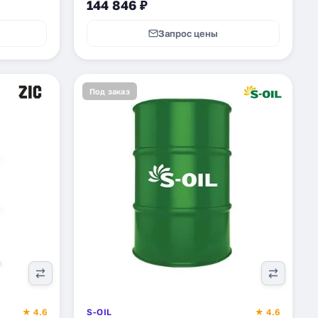
144 846 ₽
Запрос цены
Под заказ
★ 4.6
S-OIL
★ 4.6