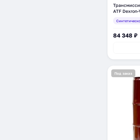
Трансмисси
ATF Dexron-
(ATFDexVI_2
Синтетическ
84 348 ₽
Под заказ