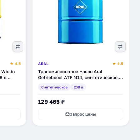
★ 4.5
ARAL
★ 4.5
Wiolin
Трансмиссионное масло Aral
8 л
Getriebeoel ATF М14, синтетическое,
208 л (158E4D)
Синтетическое
208 л
129 465 ₽
Запрос цены