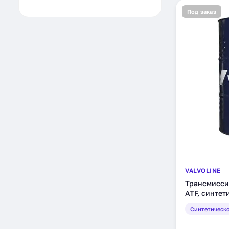
Под заказ
VALVOLINE
Трансмиссио
ATF, синтет
Синтетическ