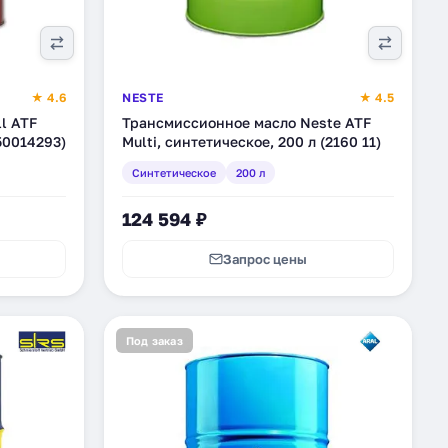
★ 4.6
NESTE
★ 4.5
l ATF
Трансмиссионное масло Neste ATF
50014293)
Multi, синтетическое, 200 л (2160 11)
Синтетическое
200 л
124 594 ₽
Запрос цены
Под заказ