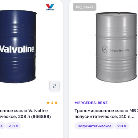
Под заказ
★ 4.8
MERCEDES-BENZ
нное масло Valvoline
Трансмиссионное масло MB 2
ическое, 208 л (866888)
полусинтетическое, 210 л
(A000989260417BTLR)
ое
208 л
Полусинтетическое
210 л