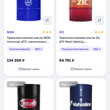
NGN
★ 4.9
ZIC
★ 4.9
Трансмиссионное масло NGN
Трансмиссионное масло Zic
Universal ATF, синтетическое,
ATF Multi Vehicle,
200 л (V172085105)
полусинтетическое, 200 л
Синтетическое
200 л
Полусинтетическое
200 л
(207102)
134 200 ₽
94 751 ₽
Запрос цены
Запрос цены
Под заказ
Под заказ