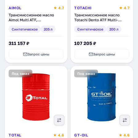
AIMOL
★ 4.7
TOTACHI
★ 4.7
Трансмиссионное масло
Трансмиссионное масло
Aimol Multi ATF,
Totachi Dento ATF Multi-
синтетическое, 205 л (34633)
Vehicle, синтетическое, 200 л
Синтетическое
205 л
Синтетическое
200 л
(4589904528736)
311 157 ₽
107 205 ₽
Запрос цены
Запрос цены
Под заказ
Под заказ
TOTAL
★ 4.6
GT-OIL
★ 4.6