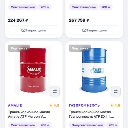
синтетическое, 205 л
Synthetic , синтетическое,
Синтетическое
205 л
Синтетическое
208 л
(8306167)
208 л (160-72863-05)
124 267 ₽
267 759 ₽
Запрос цены
Запрос цены
Под заказ
Под заказ
AMALIE
★ 4.6
ГАЗПРОМНЕФТЬ
★ 4.6
Трансмиссионное масло
Трансмиссионное масло
Amalie ATF Mercon V
Газпромнефть ATF DX III,
Synthetic, синтетическое,
полусинтетическое, 205 л
Синтетическое
208 л
Полусинтетическое
205 л
208 л (160-62853-05)
(253651857)