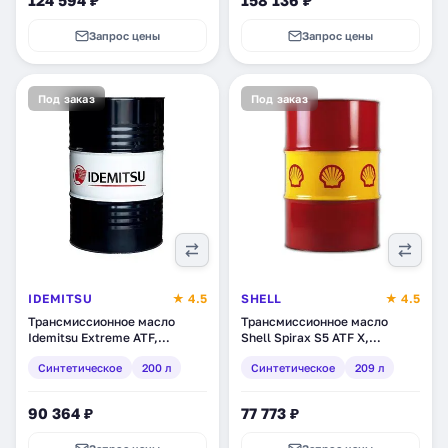
124 594 ₽
158 136 ₽
Запрос цены
Запрос цены
Под заказ
Под заказ
IDEMITSU
★ 4.5
SHELL
★ 4.5
Трансмиссионное масло
Трансмиссионное масло
Idemitsu Extreme ATF,
Shell Spirax S5 ATF X,
синтетическое, 200 л (1538-
синтетическое, 209 л
Синтетическое
200 л
Синтетическое
209 л
200)
(550028269)
90 364 ₽
77 773 ₽