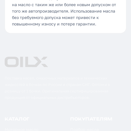
на масло с таким же или более новым допуском от
того же автопроизводителя. Использование масла
без требуемого допуска может привести к
повышенному износу и потере гарантии.
Поставка масел, смазочных материалов и технических
жидкостей в бочках по России и странам СНГ. Оптом и в
розницу от 1 бочки. Оригинальная сертифицированная
продукция от официальных дистрибьюторов.
КАТАЛОГ
ПОКУПАТЕЛЯМ
Моторное масло
Подбор масла