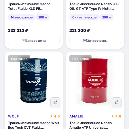
Трансмиссионное масло
Трансмиссионное масло GT-
Total Fluide XLD FE,
OIL GT ATF Type IV Multi
синтетическое, 208 л
Vehicle, синтетическое, 200 л
Минеральное
208 л
Синтетическое
200 л
(163822)
(8809059408940)
133 312 ₽
211 200 ₽
Запрос цены
Запрос цены
Под заказ
Под заказ
WOLF
★ 4.6
AMALIE
★ 4.6
Трансмиссионное масло Wolf
Трансмиссионное масло
Eco Tech CVT Fluid,
Amalie ATF Universal