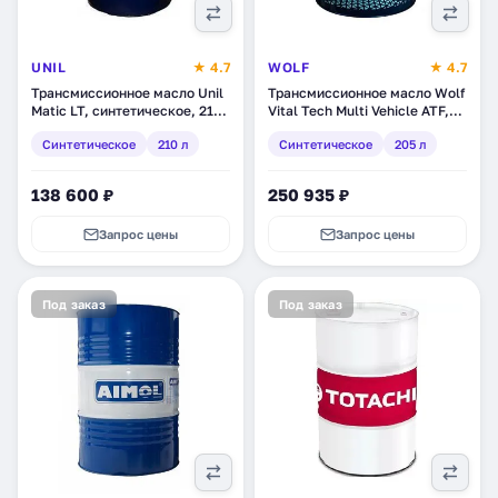
UNIL
★ 4.7
WOLF
★ 4.7
Трансмиссионное масло Unil
Трансмиссионное масло Wolf
Matic LT, синтетическое, 210
Vital Tech Multi Vehicle ATF,
л (9455)
синтетическое, 205 л
Синтетическое
210 л
Синтетическое
205 л
(8304361)
138 600 ₽
250 935 ₽
Запрос цены
Запрос цены
Под заказ
Под заказ